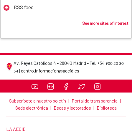
RSS feed
See more sites of interest
Av. Reyes Católicos 4 - 28040 Madrid - Tel. +34
900 20 30
AECID contact details
|
centro.informacion@aecid.es
54
Subscríbete a nuestro boletín
|
Portal de transparencia
|
Sede electrónica
|
Becas y lectorados
|
Biblioteca
LINK TO THE WEBSITE:
LA AECID