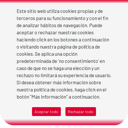
Boletines2024
Skip to Main Content
Este sitio web utiliza cookies propias y de
terceros para su funcionamiento y con el fin
de analizar hábitos de navegación. Puede
aceptar o rechazar nuestras cookies
Boletines 2024
haciendo click en los botones a continuación
o visitando nuestra página de política de
cookies. Se aplica una opción
Enero 2024
predeterminada de 'no consentimiento' en
caso de que no se haga una elección y un
Febrero 2024
rechazo no limitará su experiencia de usuario.
Si desea obtener más información sobre
Especial marzo 2024
nuestra política de cookies, haga click en el
botón "Más información" a continuación.
Marzo 2024
Aceptar todo
Rechazar todo
Día del Libro 2024