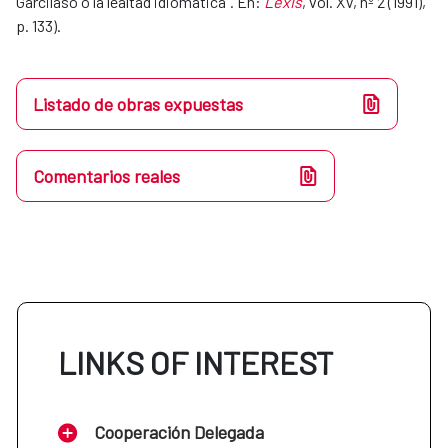
Garcilaso o la lealtad idiomática". En:
Lexis
, vol. XV, nº 2 (1991),
p. 133).
Listado de obras expuestas
Comentarios reales
LINKS OF INTEREST
Cooperación Delegada