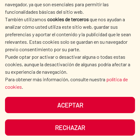
SPANISH HUMANITARIAN
PRESS ROOM
navegador, ya que son esenciales para permitir las
ACTION
funcionalidades básicas del sitio web.
CULTURE AND SCIENCE
LIBRARY
También utilizamos
cookies de terceros
que nos ayudan a
analizar cómo usted utiliza este sitio web, guardar sus
preferencias y aportar el contenido y la publicidad que le sean
relevantes. Estas cookies solo se guardan en su navegador
previo consentimiento por su parte.
Puede optar por activar o desactivar alguna o todas estas
OUR SOCIAL MEDIA
cookies, aunque la desactivación de algunas podría afectar a
su experiencia de navegación.
Para obtener más información, consulte nuestra
política de
cookies
.
ACEPTAR
TERMS OF USE
DATA PROTECTION
COOKIE POLICY
BROWSING GUIDE
RECHAZAR
ACCESSIBILITY
SITEMAP