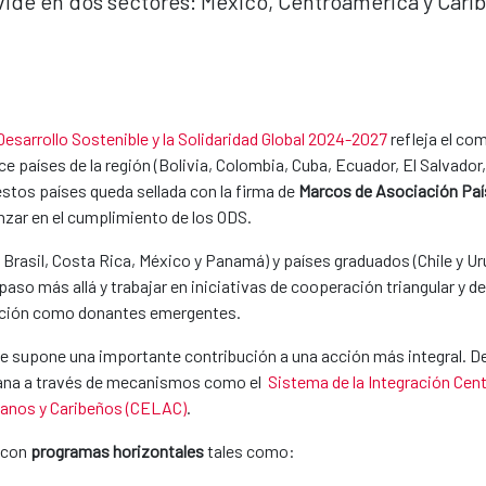
ide en dos sectores: México, Centroamérica y Carib
Desarrollo Sostenible y la Solidaridad Global 2024-2027
refleja el co
oce países de la región (Bolivia, Colombia, Cuba, Ecuador, El Salvado
stos países queda sellada con la firma de
Marcos de Asociació​n Paí
nzar en el cumplimiento de los ODS.
Brasil, Costa Rica, México y Panamá) y países graduados (Chile y Ur
paso más allá y trabajar en iniciativas de cooperación triangular y d
dición como donantes emergentes.
ibe supone una importante contribución a una acción más integral.
cana a través de mecanismos como el
Sistema de la Integración Cen
anos y Caribeños (CELAC)
.
 con
programas horizontales
tales como: