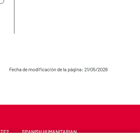
la Cruz Roja.
umano inclusivo, la consideración de los bienes
 sostenible.
ones en condiciones de vulnerabilidad, en línea
enciones de carácter transversal:
Fecha de modificación de la página: 21/05/2026
rama de Escuelas Taller
ATE?
SPANISH HUMANITARIAN
ACTION