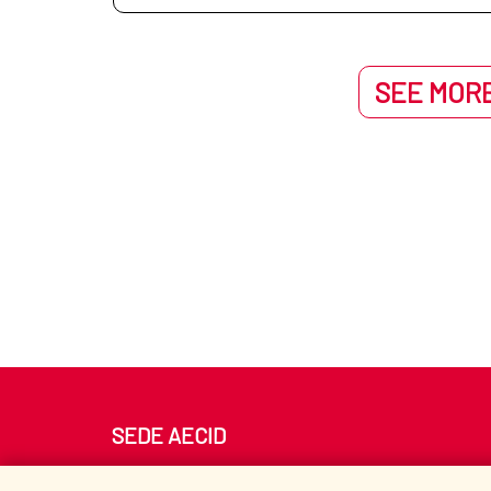
de protección de personas en movilidad
La AECID prioriza la cooperación técni
públicos regionales como el medio ambi
SEE MORE
También ha apostado por consolidar lo
con la Agenda 2030 y el logro de los Ob
Desde la Subdirección de Cooperación 
Programa Indígena
Pro
SEDE AECID
Av. Reyes Católicos 4 - 28040 Madrid