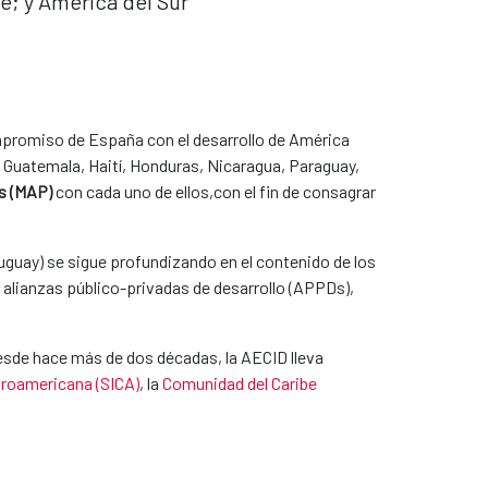
e; y América del Sur
mpromiso de España con el desarrollo de América
r, Guatemala, Haití, Honduras, Nicaragua, Paraguay,
s (MAP)​
con cada uno de ellos,con el fin de consagrar
uguay) se sigue profundizando en el contenido de los
e alianzas público-privadas de desarrollo (APPDs),
 Desde hace más de dos décadas,
la AECID lleva
troamericana (SICA)
, la
Comunidad del Caribe