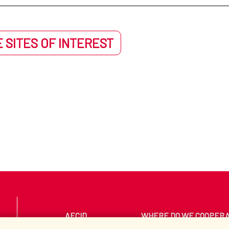
 en la región centroamericana a través del Comité Internacional de 
ca para el apoyo a políticas públicas que promuevan el desarrollo h
ente y la mejora del acceso a I+D+i como claves para un desarrollo
 SITES OF INTEREST
s procesos de desarrollo emprendidos especialmente con las poblaci
jetivos de Desarrollo Sostenible (ODS).
con América del Sur, la AECID gestiona diversos programas e interv
grama de Cooperación con Afrodescendientes
Prog
AECID
WHERE DO WE COOPER