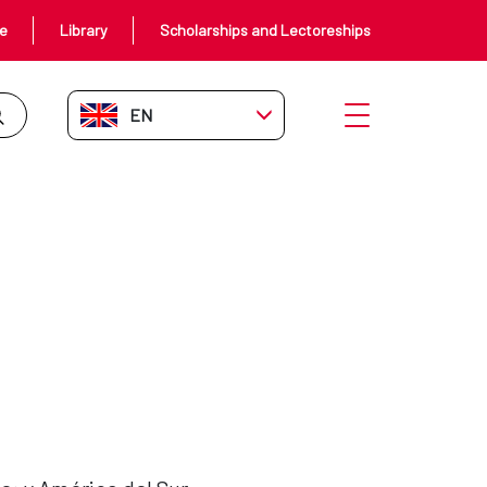
ce
Library
Scholarships and Lectoreships
EN-GB
Open menu