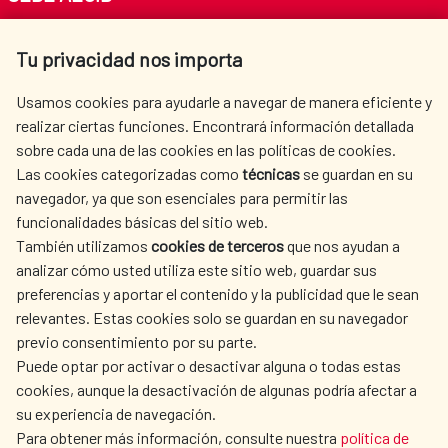
Av. Reyes Católicos 4 - 28040 Madrid
Tu privacidad nos importa
Tel. +34 900 20 30 54​​​​​​​
centro.informacion@aecid.es
Usamos cookies para ayudarle a navegar de manera eficiente y
realizar ciertas funciones. Encontrará información detallada
sobre cada una de las cookies en las políticas de cookies.
AECID
WHERE DO WE COOPERATE?
Las cookies categorizadas como
técnicas
se guardan en su
SPANISH HUMANITARIAN
PRESS ROOM
navegador, ya que son esenciales para permitir las
ACTION
funcionalidades básicas del sitio web.
CULTURE AND SCIENCE
LIBRARY
También utilizamos
cookies de terceros
que nos ayudan a
analizar cómo usted utiliza este sitio web, guardar sus
preferencias y aportar el contenido y la publicidad que le sean
relevantes. Estas cookies solo se guardan en su navegador
previo consentimiento por su parte.
Puede optar por activar o desactivar alguna o todas estas
OUR SOCIAL MEDIA
cookies, aunque la desactivación de algunas podría afectar a
su experiencia de navegación.
Para obtener más información, consulte nuestra
política de