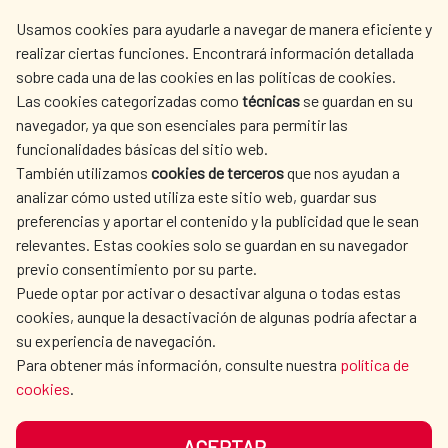
centro.informacion@aecid.es
Usamos cookies para ayudarle a navegar de manera eficiente y
realizar ciertas funciones. Encontrará información detallada
sobre cada una de las cookies en las políticas de cookies.
AECID
WHERE DO WE COOPERATE?
Las cookies categorizadas como
técnicas
se guardan en su
SPANISH HUMANITARIAN
PRESS ROOM
navegador, ya que son esenciales para permitir las
ACTION
funcionalidades básicas del sitio web.
CULTURE AND SCIENCE
LIBRARY
También utilizamos
cookies de terceros
que nos ayudan a
analizar cómo usted utiliza este sitio web, guardar sus
preferencias y aportar el contenido y la publicidad que le sean
relevantes. Estas cookies solo se guardan en su navegador
previo consentimiento por su parte.
Puede optar por activar o desactivar alguna o todas estas
OUR SOCIAL MEDIA
cookies, aunque la desactivación de algunas podría afectar a
su experiencia de navegación.
Para obtener más información, consulte nuestra
política de
cookies
.
ACEPTAR