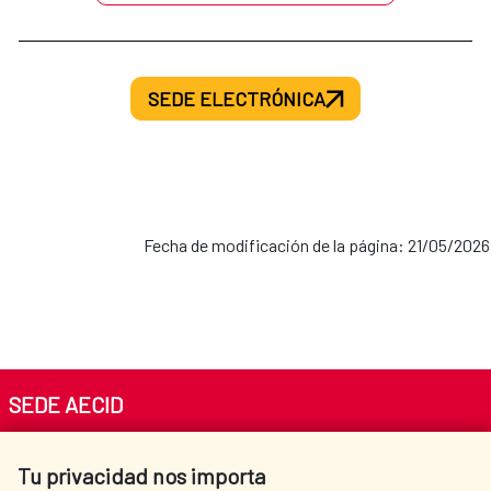
SEDE ELECTRÓNICA
Fecha de modificación de la página: 21/05/2026
SEDE AECID
Av. Reyes Católicos 4 - 28040 Madrid
Tu privacidad nos importa
Tel. +34 900 20 30 54​​​​​​​