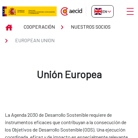
Skip to Main Content
Open
EN-GB
EUROPEAN UNION
INICIO
COOPERACIÓN
NUESTROS SOCIOS
EUROPEAN UNION
Unión Europea
La Agenda 2030 de Desarrollo Sostenible requiere de
instrumentos eficaces que contribuyan a la consecución de
los Objetivos de Desarrollo Sostenible (ODS). Una ejecución
coordinada, eficaz y de impacto es especialmente relevante