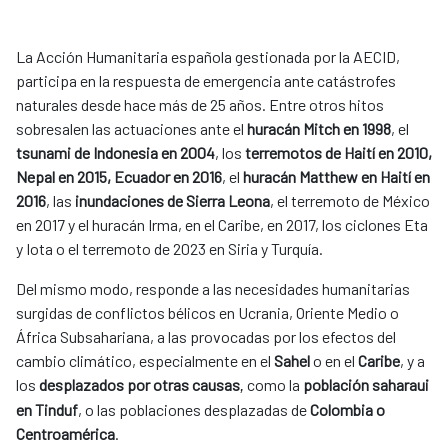
La Acción Humanitaria española gestionada por la AECID,
participa en la respuesta de emergencia ante catástrofes
naturales desde hace más de 25 años. Entre otros hitos
sobresalen las actuaciones ante el
huracán Mitch en 1998
, el
tsunami de Indonesia en 2004
, los
terremotos de Haití en 2010,
Nepal en 2015, Ecuador en 2016
, el
huracán Matthew en Haití en
2016
, las
inundaciones de Sierra Leona
, el terremoto de México
en 2017 y el huracán Irma, en el Caribe, en 2017, los ciclones Eta
y Iota o el terremoto de 2023 en Siria y Turquía.
Del mismo modo, responde a las necesidades humanitarias
surgidas de conflictos bélicos en Ucrania, Oriente Medio o
África Subsahariana, a las provocadas por los efectos del
cambio climático, especialmente en el
Sahel
o en el
Caribe
, y a
los
desplazados por otras causas
como la
población saharaui
,
en Tinduf
, o las poblaciones desplazadas de
Colombia o
Centroamérica
.