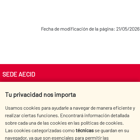
Fecha de modificación de la página: 21/05/2026
SEDE AECID
Av. Reyes Católicos 4 - 28040 Madrid
Tu privacidad nos importa
Tel. +34 900 20 30 54​​​​​​​
centro.informacion@aecid.es
Usamos cookies para ayudarle a navegar de manera eficiente y
realizar ciertas funciones. Encontrará información detallada
sobre cada una de las cookies en las políticas de cookies.
AECID
WHERE DO WE COOPERATE?
Las cookies categorizadas como
técnicas
se guardan en su
SPANISH HUMANITARIAN
PRESS ROOM
navegador, ya que son esenciales para permitir las