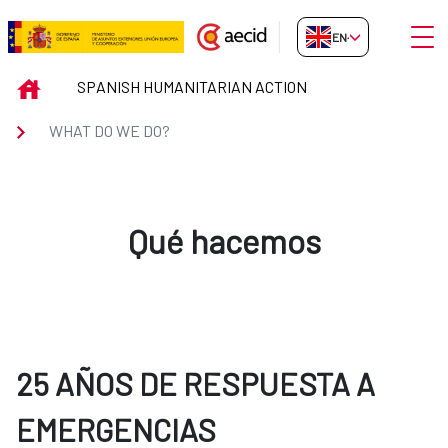
Skip to Main Content
Open
EN-GB
WHAT DO WE DO?
INICIO
SPANISH HUMANITARIAN ACTION
WHAT DO WE DO?
Qué hacemos
25 AÑOS DE RESPUESTA A
EMERGENCIAS