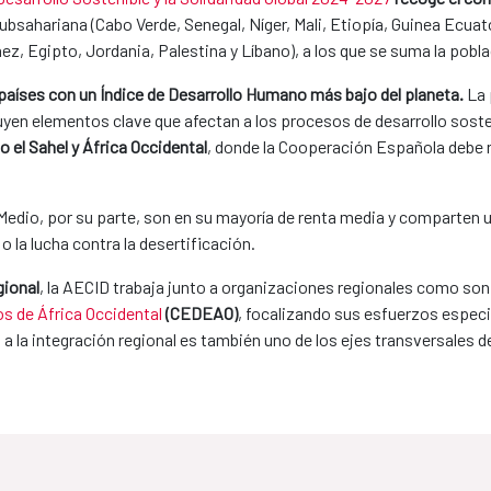
ubsahariana (Cabo Verde, Senegal, Níger, Mali, Etiopía, Guinea Ecuat
ez, Egipto, Jordania, Palestina y Líbano), a los que se suma la pobl
s países con un Índice de Desarrollo Humano más bajo del planeta.
La 
tuyen elementos clave que afectan a los procesos de desarrollo soste
 el Sahel y África Occidental
, donde la Cooperación Española debe 
e Medio, por su parte, son en su mayoría de renta media y comparten
 la lucha contra la desertificación.
gional
, la AECID trabaja junto a organizaciones regionales como son
 de África Occidental
(CEDEAO)
, focalizando sus esfuerzos especi
o a la integración regional es también uno de los ejes transversales