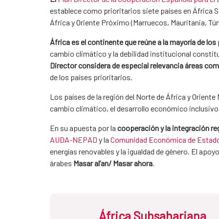
establece como prioritarios siete países en África S
África y Oriente Próximo (Marruecos, Mauritania, Tún
África es el continente que reúne a la mayoría de lo
cambio climático y la debilidad institucional consti
Director considera de especial relevancia áreas como
de los países prioritarios.
Los países de la región del Norte de África y Orient
cambio climático, el desarrollo económico inclusivo o
En su apuesta por la
cooperación y la integración re
AUDA-NEPAD
y la
Comunidad Económica de Estados
energías renovables y la igualdad de género. El apoy
árabes
Masar al’an/ Masar ahora
.
África Subsahariana