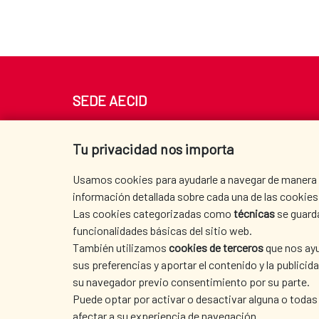
SEDE AECID
Av. Reyes Católicos 4 - 28040 Madrid
Tel. +34 900 20 30 54​​​​​​​
Tu privacidad nos importa
centro.informacion@aecid.es
Usamos cookies para ayudarle a navegar de manera ef
información detallada sobre cada una de las cookies 
Las cookies categorizadas como
técnicas
se guard
funcionalidades básicas del sitio web.
También utilizamos
cookies de terceros
que nos ayu
sus preferencias y aportar el contenido y la publici
su navegador previo consentimiento por su parte.
Puede optar por activar o desactivar alguna o todas
afectar a su experiencia de navegación.