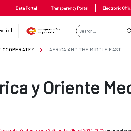
Data Portal
Transparency Portal
Electronic Offi
Search Bar
E COOPERATE?
AFRICA AND THE MIDDLE EAST
rica y Oriente Me
Desarrollo Sostenible y la Solidaridad Global 2024-2027
recoge el co