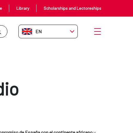
ce
Library
Scholarships and Lectoreships
EN-GB
Open menu
dio
mpromiso de España con el continente africano
y