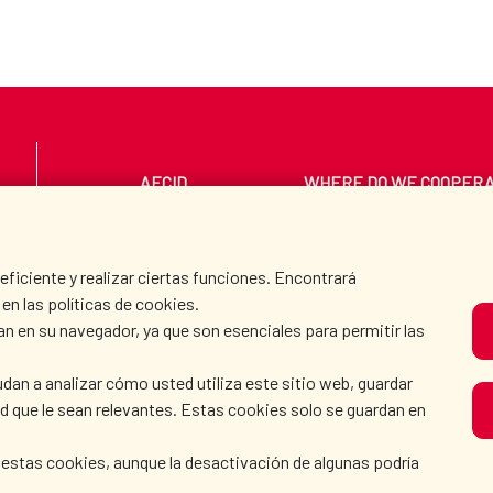
AECID
WHERE DO WE COOPER
PRESS ROOM
CULTURE AND SCIEN
iciente y realizar ciertas funciones. Encontrará
en las políticas de cookies.
an en su navegador, ya que son esenciales para permitir las
O
dan a analizar cómo usted utiliza este sitio web, guardar
dad que le sean relevantes. Estas cookies solo se guardan en
 estas cookies, aunque la desactivación de algunas podría