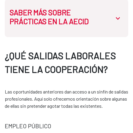
SABER MÁS SOBRE
abrir.des
PRÁCTICAS EN LA AECID
En la AECID disponemos de dos tipos de prácticas:
¿QUÉ SALIDAS LABORALES
TIENE LA COOPERACIÓN?
Prácticas curriculares:
Necesitas que tu universidad tenga convenio con la
Las oportunidades anteriores dan acceso a un sinfín de salidas
AECID. El proceso se gestiona siempre a través de
profesionales. Aquí solo ofrecemos orientación sobre algunas
tu universidad.
de ellas sin pretender agotar todas las existentes.
Prácticas extracurriculares:
EMPLEO PÚBLICO
Puedes acceder mediante programas como