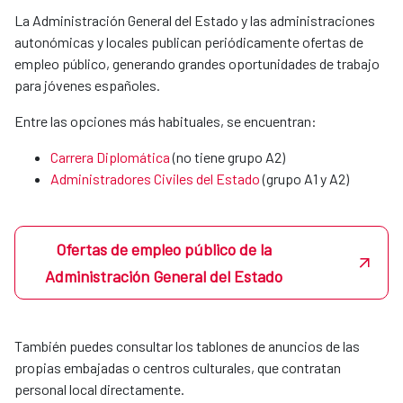
MERIDIES o acuerdos con instituciones
La Administración General del Estado y las administraciones
colaboradoras.
autonómicas y locales publican periódicamente ofertas de
empleo público, generando grandes oportunidades de trabajo
para jóvenes españoles.
Xunta de Galicia
Entre las opciones más habituales, se encuentran:
Carrera Diplomática
(no tiene grupo A2)
Fundación universitaria Las Palmas
Administradores Civiles del Estado
(grupo A1 y A2)​​​​​​​
Universidad Politécnica de Valencia
Ofertas de empleo público de la
Administración General del Estado
Podrás hacerlas tanto en la sede central en Madrid como en
nuestras OCES en el exterior.
También puedes consultar los tablones de anuncios de las
En Madrid, si un estudiante quiere realizar prácticas en la
propias embajadas o centros culturales, que contratan
agencia, por sí mismo o a través de su coordinador de
personal local directamente.
prácticas mandará un correo a la Unidad de Apoyo de la