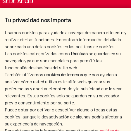
SEDE AECID
Av. Reyes Católicos 4 - 28040 Madrid
Tu privacidad nos importa
Tel. +34 900 20 30 54​​​​​​​
centro.informacion@aecid.es
Usamos cookies para ayudarle a navegar de manera eficiente y
realizar ciertas funciones. Encontrará información detallada
sobre cada una de las cookies en las políticas de cookies.
AECID
WHERE DO WE COOPERATE?
Las cookies categorizadas como
técnicas
se guardan en su
SPANISH HUMANITARIAN
PRESS ROOM
navegador, ya que son esenciales para permitir las
ACTION
funcionalidades básicas del sitio web.
CULTURE AND SCIENCE
LIBRARY
También utilizamos
cookies de terceros
que nos ayudan a
analizar cómo usted utiliza este sitio web, guardar sus
preferencias y aportar el contenido y la publicidad que le sean
relevantes. Estas cookies solo se guardan en su navegador
previo consentimiento por su parte.
Puede optar por activar o desactivar alguna o todas estas
OUR SOCIAL MEDIA
cookies, aunque la desactivación de algunas podría afectar a
su experiencia de navegación.
Para obtener más información, consulte nuestra
política de