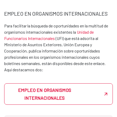
dirección en la que desee realizarlas con su CV y su
disponibilidad. Si hubiera un departamento en la AECID
EMPLEO EN ORGANISMOS INTERNACIONALES
interesado en acoger al estudiante, se pondría en
contacto directamente para acordar la estancia
Para facilitar la búsqueda de oportunidades en la multitud de
formativa.
organismos internacionales existentes la
Unidad de
Las oficinas de cooperación en el exterior también
Funcionarios Internacionales
(UFI) que está adscrita al
pueden acoger estudiantes en prácticas, y las
Ministerio de Asuntos Exteriores, Unión Europea y
peticiones también se canalizarán a través de las
Cooperación, publica información sobre oportunidades
Unidades de apoyo de cada dirección.
profesionales en los organismos internacionales cuyos
boletines semanales, están disponibles desde este enlace.
Consulta por los requisitos y las plazas disponibles
Aquí destacamos dos:
escribiendo a becasmae@aecid.es. La AECID es un entorno
donde podrás aprender, crecer y aportar a proyectos con
impacto global.
Actualmente disponemos de convenios con los siguientes
EMPLEO EN ORGANISMOS
centros:
INTERNACIONALES
UNIVERSIDAD
CONTACTO email