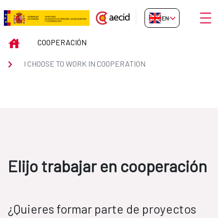
Skip to Main Content
Open
EN-GB
ElijoCooperacion
INICIO
COOPERACIÓN
I CHOOSE TO WORK IN COOPERATION
Elijo trabajar en cooperación
¿Quieres formar parte de proyectos