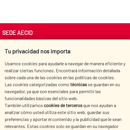
SEDE AECID
Av. Reyes Católicos 4 - 28040 Madrid
Tu privacidad nos importa
Tel. +34 900 20 30 54​​​​​​​
centro.informacion@aecid.es
Usamos cookies para ayudarle a navegar de manera eficiente y
realizar ciertas funciones. Encontrará información detallada
sobre cada una de las cookies en las políticas de cookies.
AECID
WHERE DO WE COOPERATE?
Las cookies categorizadas como
técnicas
se guardan en su
SPANISH HUMANITARIAN
PRESS ROOM
navegador, ya que son esenciales para permitir las
ACTION
funcionalidades básicas del sitio web.
CULTURE AND SCIENCE
LIBRARY
También utilizamos
cookies de terceros
que nos ayudan a
analizar cómo usted utiliza este sitio web, guardar sus
preferencias y aportar el contenido y la publicidad que le sean
relevantes. Estas cookies solo se guardan en su navegador