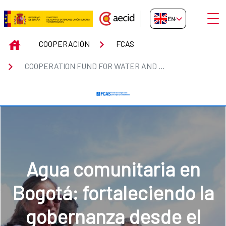
Skip to Main Content
Open
EN-GB
COOPERATION FUND FOR WATER 
INICIO
COOPERACIÓN
FCAS
COOPERATION FUND FOR WATER AND SANITATION. (FCAS)
Diálogos sobre agua,
a
género y desarrollo
urbano