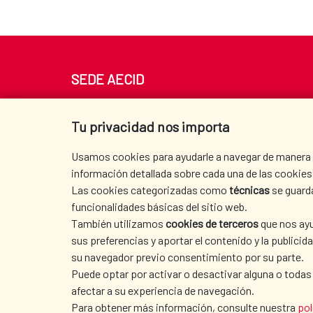
SEDE AECID
Av. Reyes Católicos 4 - 28040 Madrid
Tel. +34 900 20 30 54​​​​​​​
Tu privacidad nos importa
centro.informacion@aecid.es
Usamos cookies para ayudarle a navegar de manera ef
información detallada sobre cada una de las cookies 
Las cookies categorizadas como
técnicas
se guard
funcionalidades básicas del sitio web.
También utilizamos
cookies de terceros
que nos ayu
sus preferencias y aportar el contenido y la publici
su navegador previo consentimiento por su parte.
Puede optar por activar o desactivar alguna o todas
afectar a su experiencia de navegación.
TERMS OF USE
|
DATA PROTECTION
|
COO
Para obtener más información, consulte nuestra
pol