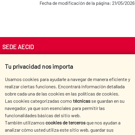
Fecha de modificación de la página: 21/05/2026
SEDE AECID
Av. Reyes Católicos 4 - 28040 Madrid
Tu privacidad nos importa
Tel. +34 900 20 30 54​​​​​​​
centro.informacion@aecid.es
Usamos cookies para ayudarle a navegar de manera eficiente y
realizar ciertas funciones. Encontrará información detallada
sobre cada una de las cookies en las políticas de cookies.
AECID
WHERE DO WE COOPERATE?
Las cookies categorizadas como
técnicas
se guardan en su
SPANISH HUMANITARIAN
PRESS ROOM
navegador, ya que son esenciales para permitir las
ACTION
funcionalidades básicas del sitio web.
CULTURE AND SCIENCE
LIBRARY
También utilizamos
cookies de terceros
que nos ayudan a
analizar cómo usted utiliza este sitio web, guardar sus