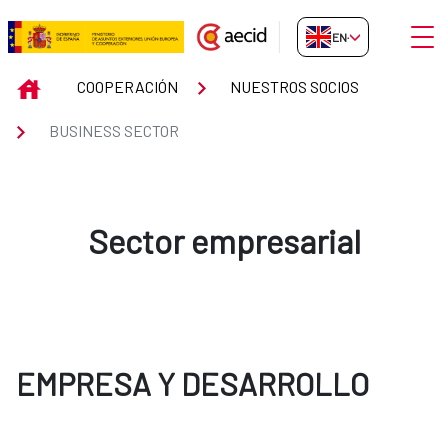
Skip to Main Content
Open
EN-GB
BUSINESS SECTOR
INICIO
COOPERACIÓN
NUESTROS SOCIOS
BUSINESS SECTOR
Sector empresarial
EMPRESA Y DESARROLLO