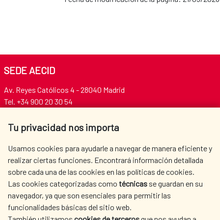
SEDE AECID
Av. Reyes Católicos 4 - 28040 Madrid
Tel. +34 900 20 30 54​​​​​​​
centro.informacion@aecid.es
Tu privacidad nos importa
AECID
WHERE DO WE COOPERATE?
Usamos cookies para ayudarle a navegar de manera eficiente y
realizar ciertas funciones. Encontrará información detallada
SPANISH HUMANITARIAN
PRESS ROOM
sobre cada una de las cookies en las políticas de cookies.
ACTION
Las cookies categorizadas como
técnicas
se guardan en su
CULTURE AND SCIENCE
LIBRARY
navegador, ya que son esenciales para permitir las
funcionalidades básicas del sitio web.
También utilizamos
cookies de terceros
que nos ayudan a