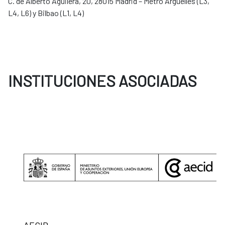
C. de Alberto Aguilera, 20, 28015 Madrid – Metro Argüelles (L3,
L4, L6) y Bilbao (L1, L4)
INSTITUCIONES ASOCIADAS
AECID