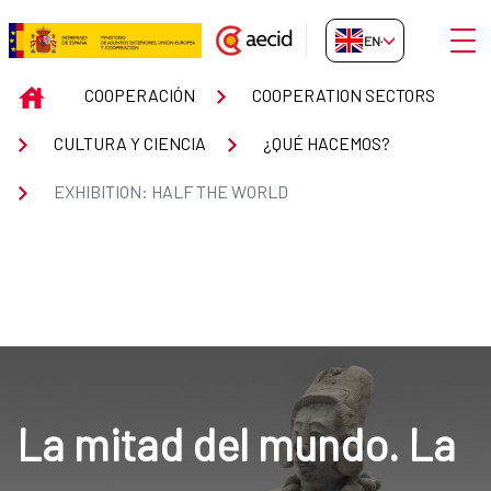
Skip to Main Content
Open
EN-GB
EXHIBITION: HALF THE WORLD
INICIO
COOPERACIÓN
COOPERATION SECTORS
CULTURA Y CIENCIA
¿QUÉ HACEMOS?
EXHIBITION: HALF THE WORLD
La mitad del mundo. La