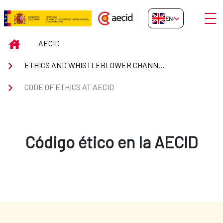
Skip to Main Content
Open
EN-GB
Code of Ethics at Aecid
INICIO
AECID
ETHICS AND WHISTLEBLOWER CHANNEL
CODE OF ETHICS AT AECID
Código ético en la AECID