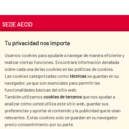
SEDE AECID
Av. Reyes Católicos 4 - 28040 Madrid
Tu privacidad nos importa
Tel. +34 900 20 30 54​​​​​​​
centro.informacion@aecid.es
Usamos cookies para ayudarle a navegar de manera eficiente y
realizar ciertas funciones. Encontrará información detallada
sobre cada una de las cookies en las políticas de cookies.
AECID
WHERE DO WE COOPERATE?
Las cookies categorizadas como
técnicas
se guardan en su
SPANISH HUMANITARIAN
PRESS ROOM
navegador, ya que son esenciales para permitir las
ACTION
funcionalidades básicas del sitio web.
CULTURE AND SCIENCE
LIBRARY
También utilizamos
cookies de terceros
que nos ayudan a
analizar cómo usted utiliza este sitio web, guardar sus
preferencias y aportar el contenido y la publicidad que le sean
relevantes. Estas cookies solo se guardan en su navegador
previo consentimiento por su parte.