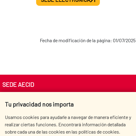
Fecha de modificación de la página: 01/07/2025
SEDE AECID
Av. Reyes Católicos 4 - 28040 Madrid
Tu privacidad nos importa
Tel. +34 900 20 30 54​​​​​​​
centro.informacion@aecid.es
Usamos cookies para ayudarle a navegar de manera eficiente y
realizar ciertas funciones. Encontrará información detallada
sobre cada una de las cookies en las políticas de cookies.
AECID
WHERE DO WE COOPERATE?