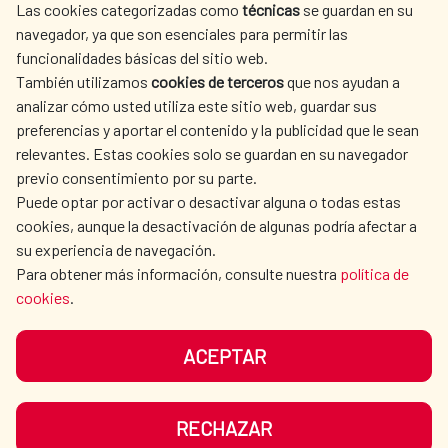
Las cookies categorizadas como
técnicas
se guardan en su
SPANISH HUMANITARIAN
PRESS ROOM
navegador, ya que son esenciales para permitir las
ACTION
funcionalidades básicas del sitio web.
CULTURE AND SCIENCE
LIBRARY
También utilizamos
cookies de terceros
que nos ayudan a
analizar cómo usted utiliza este sitio web, guardar sus
preferencias y aportar el contenido y la publicidad que le sean
relevantes. Estas cookies solo se guardan en su navegador
previo consentimiento por su parte.
Puede optar por activar o desactivar alguna o todas estas
OUR SOCIAL MEDIA
cookies, aunque la desactivación de algunas podría afectar a
su experiencia de navegación.
Para obtener más información, consulte nuestra
política de
cookies
.
ACEPTAR
TERMS OF USE
DATA PROTECTION
COOKIE POLICY
BROWSING GUIDE
RECHAZAR
ACCESSIBILITY
SITEMAP