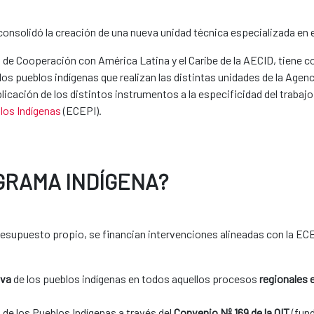
onsolidó la creación de una nueva unidad técnica especializada en e
 de Cooperación con América Latina y el Caribe de la AECID, tiene co
los pueblos indígenas que realizan las distintas unidades de la Agen
icación de los distintos instrumentos a la especificidad del trabaj
blos Indígenas
(ECEPI).
GRAMA INDÍGENA?​
resupuesto propio, se financian intervenciones alineadas con la EC
iva
de los pueblos indígenas en todos aquellos procesos
regionales 
e los Pueblos Indígenas a través del
Convenio Nº 169 de la OIT
(fun