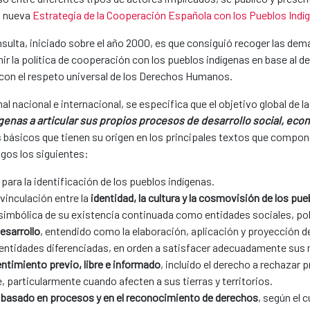
a nueva
Estrategia de la Cooperación Española con los Pueblos Indí
nsulta, iniciado sobre el año 2000, es que consiguió recoger las d
nir la política de cooperación con los pueblos indígenas en base al d
con el respeto universal de los Derechos Humanos.​
nal nacional e internacional, se especifica que el objetivo global de 
genas a articular sus propios procesos de desarrollo social, econó
os básicos que tienen su origen en los principales textos que compon
gos los siguientes:​
para la identificación de los pueblos indígenas.​
vinculación entre la
identidad, la cultura y la cosmovisión de los pueb
 simbólica de su existencia continuada como entidades sociales, polí
esarrollo
, entendido como la elaboración, aplicación y proyección
dentidades diferenciadas, en orden a satisfacer adecuadamente sus ne
ntimiento previo, libre e informado
, incluido el derecho a rechazar
, particularmente cuando afecten a sus tierras y territorios.​
 basado en procesos y en el reconocimiento de derechos
, según el 