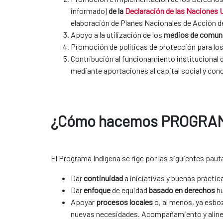
informado)
de la
Declaración de las Naciones U
elaboración de Planes Nacionales de Acción 
Apoyo a la utilización de los
medios de comun
Promoción de políticas de protección para lo
Contribución al funcionamiento institucional 
mediante aportaciones al capital social y con
¿Cómo hacemos PROGRA
El Programa Indígena se rige por las siguientes paut
Dar
continuidad
a iniciativas y buenas prácti
Dar
enfoque
de equidad
basado en derechos
hu
Apoyar
procesos locales
o, al menos, ya esb
nuevas necesidades. Acompañamiento y alin