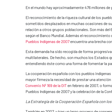
En el mundo hay aproximadamente 476 millones de p
El reconocimiento de la riqueza cultural de los pueb
sometidos desplazados en muchas ocasiones de sus t
relación a otros grupos poblacionales. Son más del 
según el Banco Mundial. Además el reconocimiento 
Pueblos Indígenas de 2007
encuentra una brecha cons
Esta demanda ha sido recogida de forma progresiva p
multilaterales. De hecho, son muchos los Estados 
entendiendo éste como una forma de fomentar la parti
La cooperación española con los pueblos indígenas 
mayor firmeza la necesidad de prestar una atención 
Convenio Nº 169 de la OIT
en febrero de 2007, o form
Pueblos Indígenas de 2007 y la celebración de la Co
La Estrategia de la Cooperación Española con lo
También en 2007, y tras un largo proceso de consenso