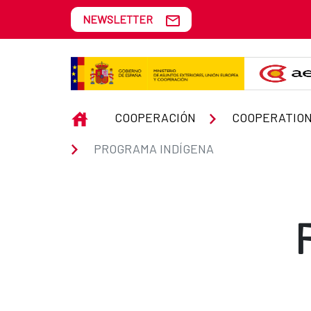
Skip to Main Content
NEWSLETTER
Programa Indígena
INICIO
COOPERACIÓN
COOPERATION
PROGRAMA INDÍGENA