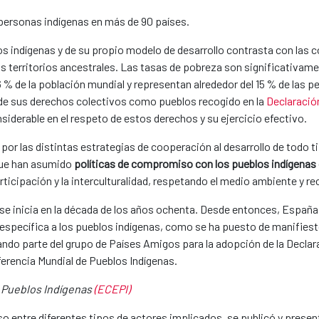
ersonas indígenas en más de 90 países.
los indígenas y de su propio modelo de desarrollo contrasta con las 
erritorios ancestrales. Las tasas de pobreza son significativamen
6 % de la población mundial y representan alrededor del 15 % de las 
de sus derechos colectivos como pueblos recogido en la
Declaració
iderable en el respeto de estos derechos y su ejercicio efectivo.
or las distintas estrategias de cooperación al desarrollo de todo t
que han asumido
políticas de compromiso con los pueblos indígenas
cipación y la interculturalidad, respetando el medio ambiente y rec
se inicia en la década de los años ochenta. Desde entonces, Españ
específica a los pueblos indígenas, como se ha puesto de manifiest
ando parte del grupo de Países Amigos para la adopción de la Decla
nferencia Mundial de Pueblos Indígenas.
s Pueblos Indígenas
(ECEP​I)​​​
 entre diferentes tipos de actores implicados, se publicó y presentó