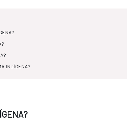
GENA?​
A?
NA?
AMA INDÍGENA?
DÍGENA?