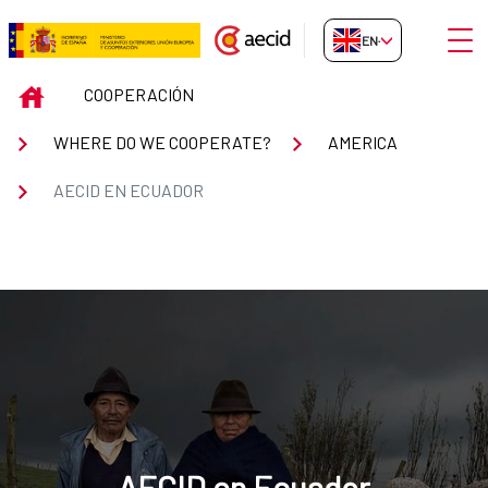
Skip to Main Content
Open
EN-GB
Ecuador
INICIO
COOPERACIÓN
WHERE DO WE COOPERATE?
AMERICA
AECID EN ECUADOR
AECID en Ecuador