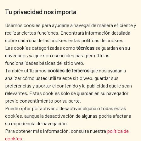
Av. Reyes Católicos 4 - 28040 Madrid
Tu privacidad nos importa
Tel. +34 900 20 30 54​​​​​​​
centro.informacion@aecid.es
Usamos cookies para ayudarle a navegar de manera eficiente y
realizar ciertas funciones. Encontrará información detallada
sobre cada una de las cookies en las políticas de cookies.
AECID
WHERE DO WE COOPERATE?
Las cookies categorizadas como
técnicas
se guardan en su
SPANISH HUMANITARIAN
PRESS ROOM
navegador, ya que son esenciales para permitir las
ACTION
funcionalidades básicas del sitio web.
CULTURE AND SCIENCE
LIBRARY
También utilizamos
cookies de terceros
que nos ayudan a
analizar cómo usted utiliza este sitio web, guardar sus
preferencias y aportar el contenido y la publicidad que le sean
relevantes. Estas cookies solo se guardan en su navegador
previo consentimiento por su parte.
Puede optar por activar o desactivar alguna o todas estas
OUR SOCIAL MEDIA
cookies, aunque la desactivación de algunas podría afectar a
su experiencia de navegación.
Para obtener más información, consulte nuestra
política de
cookies
.