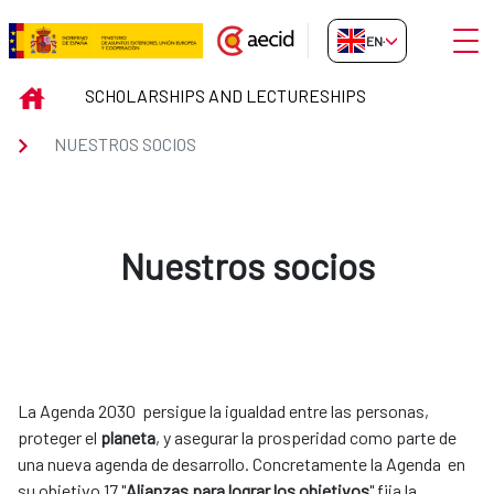
Skip to Main Content
Open
EN-GB
Nuestros socios
INICIO
SCHOLARSHIPS AND LECTURESHIPS
NUESTROS SOCIOS
Nuestros socios
La Agenda 2030 persigue la igualdad entre las personas,
proteger el
planeta
, y asegurar la prosperidad como parte de
una nueva agenda de desarrollo. Concretamente la Agenda en
su objetivo 17 "
Alianzas para lograr los objetivos
" fija la