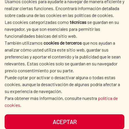
Usamos cookies para ayudarle a navegar de manera eficiente y
realizar ciertas funciones. Encontrará información detallada
sobre cada una de las cookies en las políticas de cookies.
AECID
WHERE DO WE COOPERATE?
Las cookies categorizadas como
técnicas
se guardan en su
SPANISH HUMANITARIAN
PRESS ROOM
navegador, ya que son esenciales para permitir las
ACTION
funcionalidades básicas del sitio web.
CULTURE AND SCIENCE
LIBRARY
También utilizamos
cookies de terceros
que nos ayudan a
analizar cómo usted utiliza este sitio web, guardar sus
preferencias y aportar el contenido y la publicidad que le sean
relevantes. Estas cookies solo se guardan en su navegador
previo consentimiento por su parte.
Puede optar por activar o desactivar alguna o todas estas
OUR SOCIAL MEDIA
cookies, aunque la desactivación de algunas podría afectar a
su experiencia de navegación.
Para obtener más información, consulte nuestra
política de
cookies
.
ACEPTAR
TERMS OF USE
DATA PROTECTION