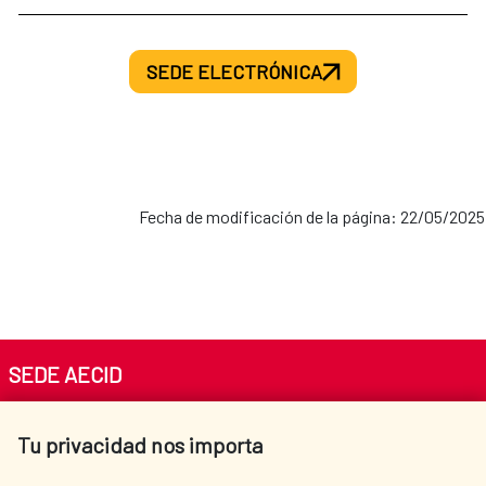
SEDE ELECTRÓNICA
Fecha de modificación de la página: 22/05/2025
SEDE AECID
Av. Reyes Católicos 4 - 28040 Madrid
Tu privacidad nos importa
Tel. +34 900 20 30 54​​​​​​​
centro.informacion@aecid.es