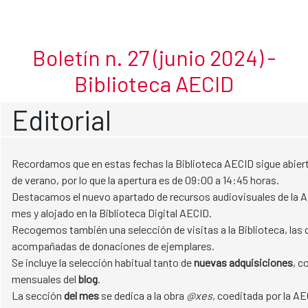
Junio 2024
Skip to Main Content
Boletín n. 27 (junio 2024) -
Biblioteca AECID
Editorial
Recordamos que en estas fechas la Biblioteca AECID sigue abiert
de verano, por lo que la apertura es de 09:00 a 14:45 horas.
Destacamos el nuevo apartado de recursos audiovisuales de la A
mes y alojado en la Biblioteca Digital AECID.
Recogemos también una selección de visitas a la Biblioteca, las 
acompañadas de donaciones de ejemplares.
Se incluye la selección habitual tanto de
nuevas adquisiciones
, c
mensuales del
blog
.
La sección
del mes
se dedica a la obra
@xes,
coeditada por la AEC