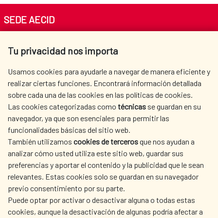
SEDE AECID
Av. Reyes Católicos 4 - 28040 Madrid
Tu privacidad nos importa
Tel. +34 900 20 30 54​​​​​​​
centro.informacion@aecid.es
Usamos cookies para ayudarle a navegar de manera eficiente y
realizar ciertas funciones. Encontrará información detallada
sobre cada una de las cookies en las políticas de cookies.
AECID
WHERE DO WE COOPERATE?
Las cookies categorizadas como
técnicas
se guardan en su
SPANISH HUMANITARIAN
PRESS ROOM
navegador, ya que son esenciales para permitir las
ACTION
funcionalidades básicas del sitio web.
CULTURE AND SCIENCE
LIBRARY
También utilizamos
cookies de terceros
que nos ayudan a
analizar cómo usted utiliza este sitio web, guardar sus
preferencias y aportar el contenido y la publicidad que le sean
relevantes. Estas cookies solo se guardan en su navegador
previo consentimiento por su parte.
Puede optar por activar o desactivar alguna o todas estas
OUR SOCIAL MEDIA
cookies, aunque la desactivación de algunas podría afectar a