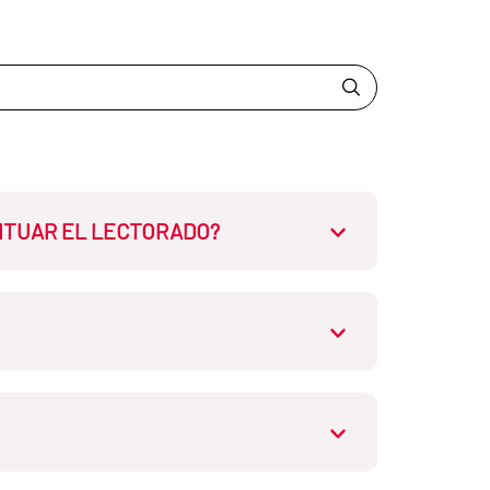
CITUAR EL LECTORADO?
ID.
do de acuerdo con el registro