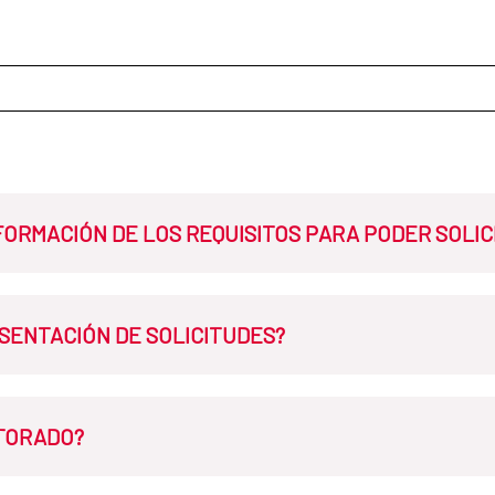
ORMACIÓN DE LOS REQUISITOS PARA PODER SOLI
isitos en el apartado 2 de la
Convocatoria
de Lectorados MAEC-AEC
ESENTACIÓN DE SOLICITUDES?
olicitudes, según modalidad, finalizarán al término del día estableci
CTORADO?