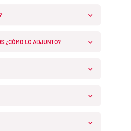
ta lengua. No se requiere
ónica. La documentación enviada
?
OS ¿CÓMO LO ADJUNTO?
l acceso al formulario de
tener varias páginas.
tener varias páginas.
o archivo en formato pdf, doc,
consta en el Anexos I de la