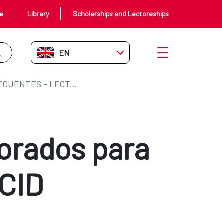
ce
Library
Scholarships and Lectoreships
EN-GB
Open menu
PREGUNTAS FRECUENTES - LECTORADOS PARA ESPAÑOLES MAEC-AECID
orados para
CID