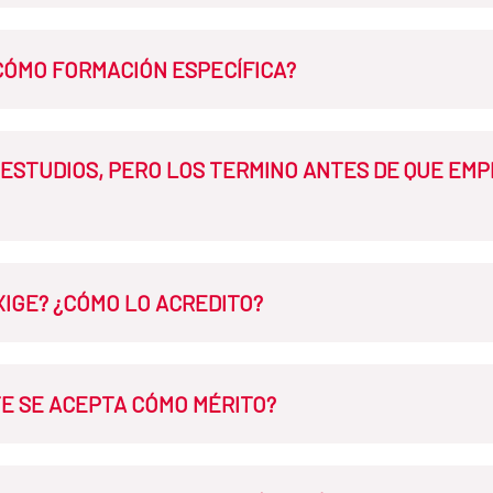
 debe estar inscritas en el Registro de Universidades, Centros y Títu
ones referidas en los apartados 2.1. b) 1 o 2.1.b) 2 de la
Convocatoria
CÓMO FORMACIÓN ESPECÍFICA?
e la docencia de español como lengua extranjera se valora en el apa
S ESTUDIOS, PERO LOS TERMINO ANTES DE QUE EM
ediante títulos, certificados o documentos que expresen el conteni
oder acreditar el ciclo de estudios durante el plazo de la solicitud.
EXIGE? ¿CÓMO LO ACREDITO?
imiento del idioma se valora en relación con el nivel que se tenga 
E SE ACEPTA CÓMO MÉRITO?