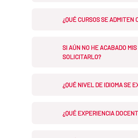
Cualquiera de estas titulaciones
Si no posee alguna de las titulaci
¿QUÉ CURSOS SE ADMITEN 
Oficial Universitario ELE.
Toda la formación realizada sobr
SI AÚN NO HE ACABADO MI
siempre que pueda acreditarse m
SOLICITARLO?
No. Tiene que haber concluido y p
¿QUÉ NIVEL DE IDIOMA SE 
No hay un nivel mínimo. El conoc
¿QUÉ EXPERIENCIA DOCENT
Europeo.