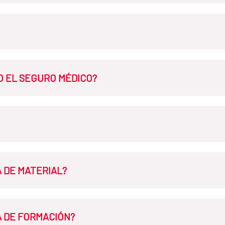
 la propuesta de adjudicación definitiva de acuerdo con el apartado 
rá la resolución de concesión de los lectorados y el nombramiento 
ada lectorado se detallan en el Anexo I de la
Convocatoria
O EL SEGURO MÉDICO?
o en el apartado 9.1 de la convocatoria, debe contratar un seguro en 
iaje de ida ni de vuelta. Hay una ayuda de incorporación presencial q
 DE MATERIAL?
ial didáctico, gestionar el envío y presentar las facturas a la Subdi
 DE FORMACIÓN?