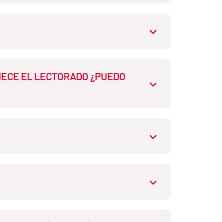
los (RUCT).
puede concurrir con el Master
rtado de formación específica,
PIECE EL LECTORADO ¿PUEDO
do, centro y duración.
de acuerdo con el Marco Común