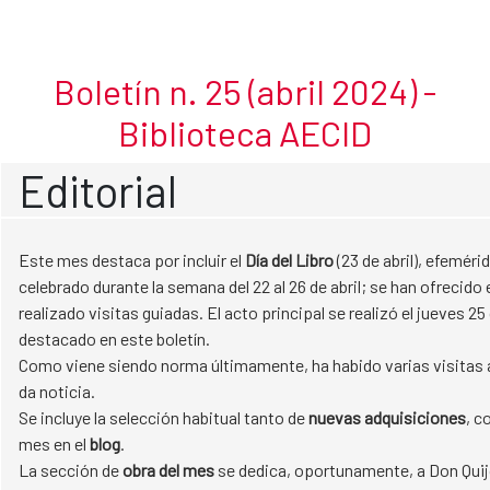
Abril 2024
Skip to Main Content
Boletín n. 25 (abril 2024) -
Biblioteca AECID
Editorial
Este mes destaca por incluir el
Día del Libro
(23 de abril), efeméri
celebrado durante la semana del 22 al 26 de abril; se han ofrecid
realizado visitas guiadas. El acto principal se realizó el jueves 25 
destacado en este boletín.
Como viene siendo norma últimamente, ha habido varias visitas a 
da noticia.
Se incluye la selección habitual tanto de
nuevas adquisiciones
, c
mes en el
blog
.
La sección de
obra
del mes
se dedica, oportunamente, a Don Quij