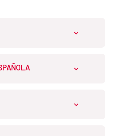
abrir.desplegable
ESPAÑOLA
abrir.desplegable
abrir.desplegable