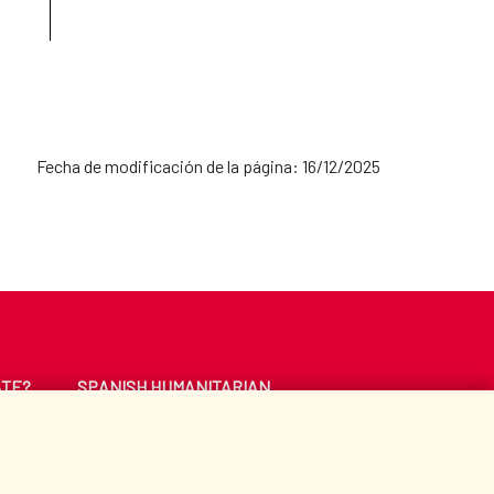
rotección internacional en
Fecha de modificación de la página: 16/12/2025
al Humanitaria
ATE?
SPANISH HUMANITARIAN
ACTION
ción Española
CE
LIBRARY