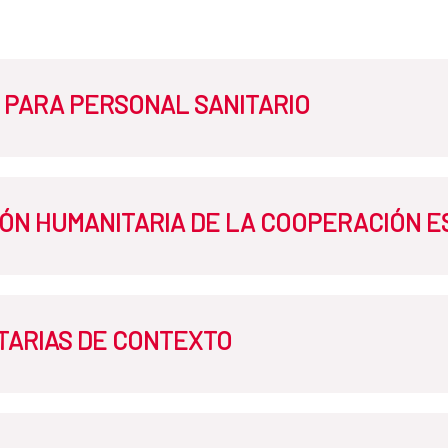
 PARA PERSONAL SANITARIO
ÓN HUMANITARIA DE LA COOPERACIÓN 
n la convocatoria con listado de de perfiles convocados
TARIAS DE CONTEXTO
ia de la Cooperación Española 2019-2026​​
ian Action Strategy 2019-2026
sionales 4ª convocatoria