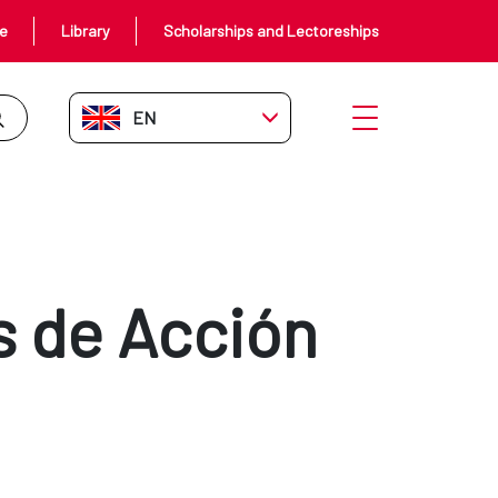
ce
Library
Scholarships and Lectoreships
EN-GB
Open menu
s de Acción