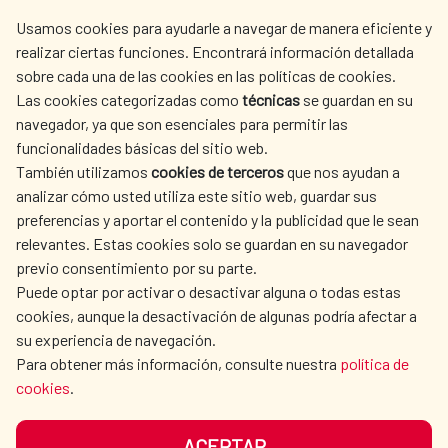
centro.informacion@aecid.es
Usamos cookies para ayudarle a navegar de manera eficiente y
realizar ciertas funciones. Encontrará información detallada
sobre cada una de las cookies en las políticas de cookies.
AECID
WHERE DO WE COOPERATE?
Las cookies categorizadas como
técnicas
se guardan en su
SPANISH HUMANITARIAN
PRESS ROOM
navegador, ya que son esenciales para permitir las
ACTION
funcionalidades básicas del sitio web.
CULTURE AND SCIENCE
LIBRARY
También utilizamos
cookies de terceros
que nos ayudan a
analizar cómo usted utiliza este sitio web, guardar sus
preferencias y aportar el contenido y la publicidad que le sean
relevantes. Estas cookies solo se guardan en su navegador
previo consentimiento por su parte.
Puede optar por activar o desactivar alguna o todas estas
OUR SOCIAL MEDIA
cookies, aunque la desactivación de algunas podría afectar a
su experiencia de navegación.
Para obtener más información, consulte nuestra
política de
cookies
.
ACEPTAR