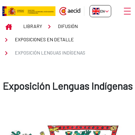
Skip to Main Content
Open
EN-GB
Exposición Lenguas indígenas
INICIO
LIBRARY
DIFUSIÓN
EXPOSICIONES EN DETALLE
EXPOSICIÓN LENGUAS INDÍGENAS
Exposición Lenguas Indígenas