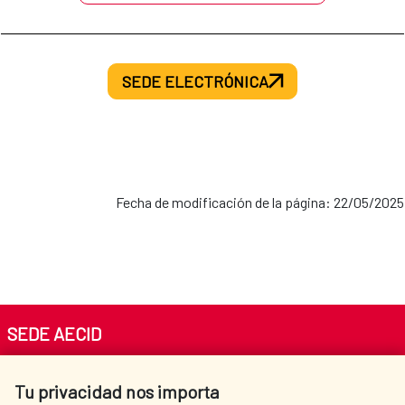
SEDE ELECTRÓNICA
Fecha de modificación de la página: 22/05/2025
SEDE AECID
Av. Reyes Católicos 4 - 28040 Madrid
Tu privacidad nos importa
Tel. +34 900 20 30 54​​​​​​​