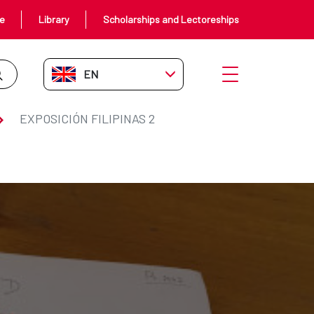
ce
Library
Scholarships and Lectoreships
EN-GB
Open menu
EXPOSICIÓN FILIPINAS 2