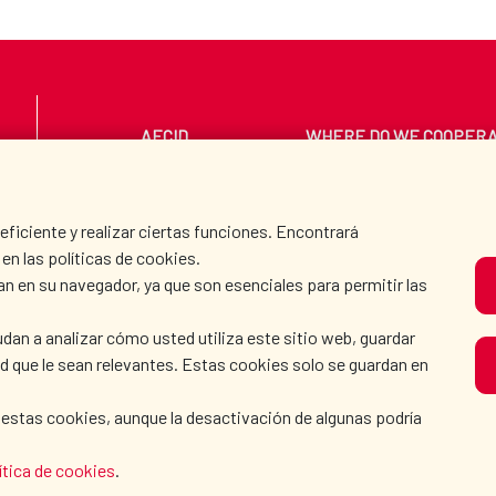
AECID
WHERE DO WE COOPER
PRESS ROOM
CULTURE AND SCIEN
iciente y realizar ciertas funciones. Encontrará
en las políticas de cookies.
an en su navegador, ya que son esenciales para permitir las
O
dan a analizar cómo usted utiliza este sitio web, guardar
dad que le sean relevantes. Estas cookies solo se guardan en
 estas cookies, aunque la desactivación de algunas podría
KIE POLICY
|
BROWSING GUIDE
|
ACCESSIBILITY
|
S
ítica de cookies
.