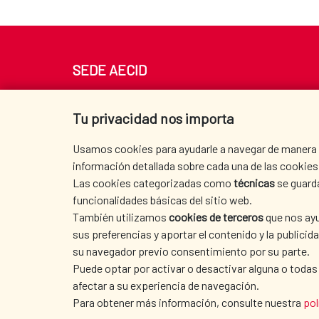
SEDE AECID
Av. Reyes Católicos 4 - 28040 Madrid
Tel. +34 900 20 30 54​​​​​​​
Tu privacidad nos importa
centro.informacion@aecid.es
Usamos cookies para ayudarle a navegar de manera ef
información detallada sobre cada una de las cookies 
Las cookies categorizadas como
técnicas
se guard
funcionalidades básicas del sitio web.
También utilizamos
cookies de terceros
que nos ayu
sus preferencias y aportar el contenido y la publici
su navegador previo consentimiento por su parte.
Puede optar por activar o desactivar alguna o todas
afectar a su experiencia de navegación.
TERMS OF USE
|
DATA PROTECTION
|
COO
Para obtener más información, consulte nuestra
pol