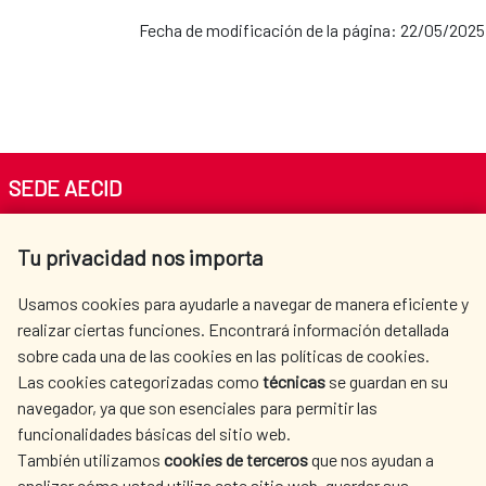
Fecha de modificación de la página: 22/05/2025
SEDE AECID
Av. Reyes Católicos 4 - 28040 Madrid
Tu privacidad nos importa
Tel. +34 900 20 30 54​​​​​​​
centro.informacion@aecid.es
Usamos cookies para ayudarle a navegar de manera eficiente y
realizar ciertas funciones. Encontrará información detallada
sobre cada una de las cookies en las políticas de cookies.
AECID
WHERE DO WE COOPERATE?
Las cookies categorizadas como
técnicas
se guardan en su
SPANISH HUMANITARIAN
PRESS ROOM
navegador, ya que son esenciales para permitir las
ACTION
funcionalidades básicas del sitio web.
CULTURE AND SCIENCE
LIBRARY
También utilizamos
cookies de terceros
que nos ayudan a
analizar cómo usted utiliza este sitio web, guardar sus