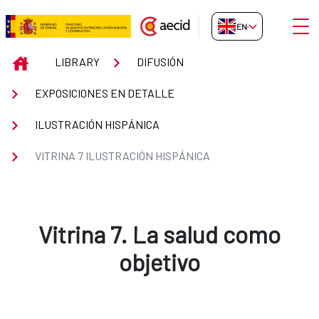
Skip to Main Content
Open
EN-GB
Vitrina 7 Ilustración Hispánica
INICIO
LIBRARY
DIFUSIÓN
EXPOSICIONES EN DETALLE
ILUSTRACIÓN HISPÁNICA
VITRINA 7 ILUSTRACIÓN HISPÁNICA
Vitrina 7. La salud como
objetivo