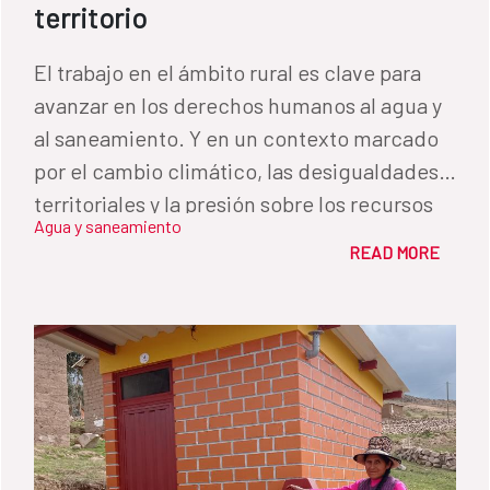
territorio
El trabajo en el ámbito rural es clave para
avanzar en los derechos humanos al agua y
al saneamiento. Y en un contexto marcado
por el cambio climático, las desigualdades
territoriales y la presión sobre los recursos
Agua y saneamiento
hídricos, la experiencia ofrece una lección
READ MORE
fundamental: las soluciones más
sostenibles son aquellas construidas desde
las comunidades en armonía con el
territorio.