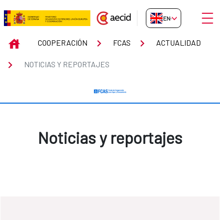
Skip to Main Content
Open
EN-GB
Noticias y reportajes
INICIO
COOPERACIÓN
FCAS
ACTUALIDAD
NOTICIAS Y REPORTAJES
Noticias y reportajes