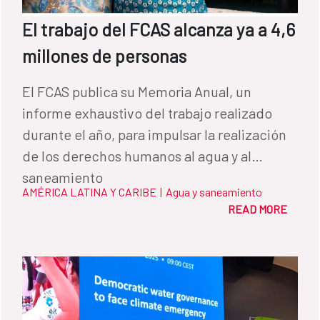
rural o de adaptación al cambio climático.
El trabajo del FCAS alcanza ya a 4,6
Mujeres Aguas Arriba busca revertir esta
millones de personas
tendencia, no solo visibilizando sus
contribuciones, sino también reconociendo
El FCAS publica su Memoria Anual, un
sus derechos y fortaleciendo su liderazgo.
informe exhaustivo del trabajo realizado
“El café es una parte esencial para que
durante el año, para impulsar la realización
crezca más agua. Entre más árboles hay,
de los derechos humanos al agua y al
más café hay. Entonces hace que los ríos no
saneamiento
se sequen. Si no hubiese árboles, el agua ya
AMÉRICA LATINA Y CARIBE
|
Agua y saneamiento
se hubiese acabado aquí”, explica Elisa,
READ MORE
productora de café en El Salvador. Un
enfoque territorial que mira al futuro
Proteger el agua es también defender
formas de vida, culturas vivas y memorias
compartidas. En el Trifinio, las mujeres