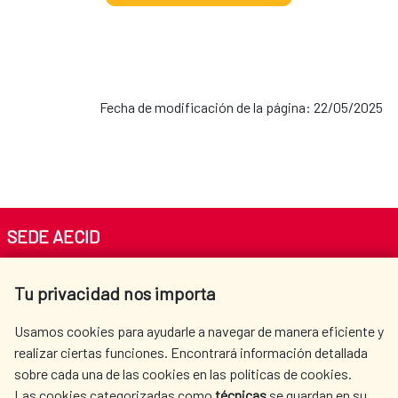
Fecha de modificación de la página: 22/05/2025
SEDE AECID
Av. Reyes Católicos 4 - 28040 Madrid
Tu privacidad nos importa
Tel. +34 900 20 30 54​​​​​​​
centro.informacion@aecid.es
Usamos cookies para ayudarle a navegar de manera eficiente y
realizar ciertas funciones. Encontrará información detallada
sobre cada una de las cookies en las políticas de cookies.
AECID
WHERE DO WE COOPERATE?
Las cookies categorizadas como
técnicas
se guardan en su