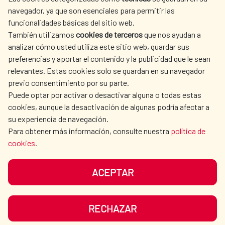
SPANISH HUMANITARIAN
PRESS ROOM
navegador, ya que son esenciales para permitir las
ACTION
funcionalidades básicas del sitio web.
También utilizamos
cookies de terceros
que nos ayudan a
CULTURE AND SCIENCE
LIBRARY
analizar cómo usted utiliza este sitio web, guardar sus
preferencias y aportar el contenido y la publicidad que le sean
relevantes. Estas cookies solo se guardan en su navegador
previo consentimiento por su parte.
Puede optar por activar o desactivar alguna o todas estas
OUR SOCIAL MEDIA
cookies, aunque la desactivación de algunas podría afectar a
su experiencia de navegación.
Para obtener más información, consulte nuestra
política de
cookies
.
ACEPTAR
TERMS OF USE
DATA PROTECTION
COOKIE POLICY
BROWSING GUIDE
RECHAZAR
ACCESSIBILITY
SITEMAP