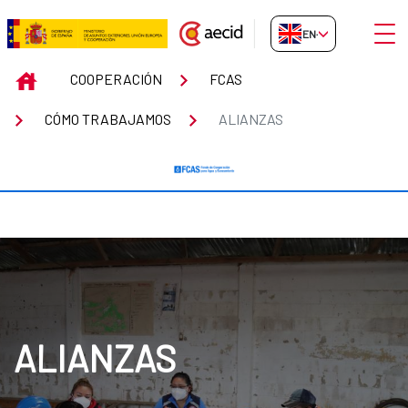
Skip to Main Content
Open
EN-GB
Alianzas
INICIO
COOPERACIÓN
FCAS
CÓMO TRABAJAMOS
ALIANZAS
ALIANZAS