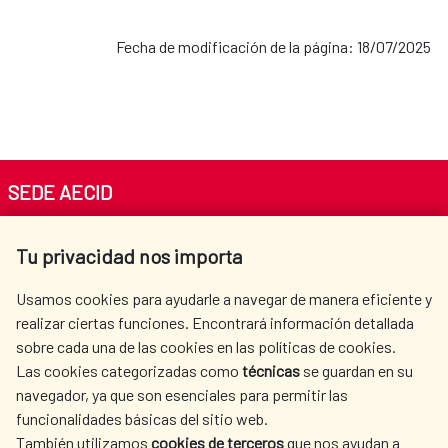
Fecha de modificación de la página: 18/07/2025
SEDE AECID
Av. Reyes Católicos 4 - 28040 Madrid
Tu privacidad nos importa
Tel. +34 900 20 30 54​​​​​​​
centro.informacion@aecid.es
Usamos cookies para ayudarle a navegar de manera eficiente y
realizar ciertas funciones. Encontrará información detallada
sobre cada una de las cookies en las políticas de cookies.
AECID
WHERE DO WE COOPERATE?
Las cookies categorizadas como
técnicas
se guardan en su
SPANISH HUMANITARIAN
PRESS ROOM
navegador, ya que son esenciales para permitir las
ACTION
funcionalidades básicas del sitio web.
CULTURE AND SCIENCE
LIBRARY
También utilizamos
cookies de terceros
que nos ayudan a