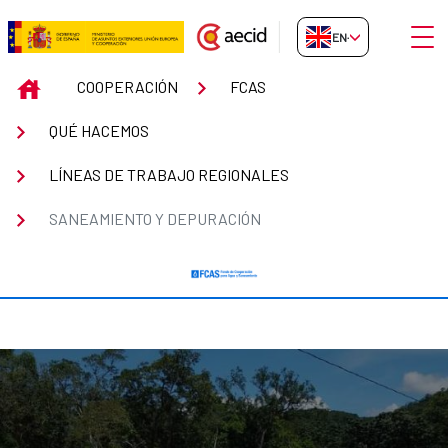
Skip to Main Content
Open
EN-GB
Saneamiento y depuración
INICIO
COOPERACIÓN
FCAS
QUÉ HACEMOS
LÍNEAS DE TRABAJO REGIONALES
SANEAMIENTO Y DEPURACIÓN