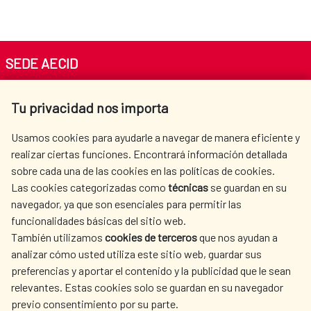
SEDE AECID
Av. Reyes Católicos 4 - 28040 Madrid
Tu privacidad nos importa
Tel. +34 900 20 30 54​​​​​​​
centro.informacion@aecid.es
Usamos cookies para ayudarle a navegar de manera eficiente y
realizar ciertas funciones. Encontrará información detallada
sobre cada una de las cookies en las políticas de cookies.
AECID
WHERE DO WE COOPERATE?
Las cookies categorizadas como
técnicas
se guardan en su
SPANISH HUMANITARIAN
PRESS ROOM
navegador, ya que son esenciales para permitir las
ACTION
funcionalidades básicas del sitio web.
También utilizamos
cookies de terceros
que nos ayudan a
CULTURE AND SCIENCE
LIBRARY
analizar cómo usted utiliza este sitio web, guardar sus
preferencias y aportar el contenido y la publicidad que le sean
relevantes. Estas cookies solo se guardan en su navegador
previo consentimiento por su parte.