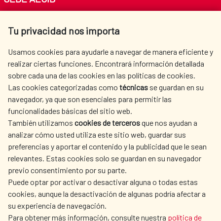
Av. Reyes Católicos 4 - 28040 Madrid
Tu privacidad nos importa
Tel. +34 900 20 30 54​​​​​​​
centro.informacion@aecid.es
Usamos cookies para ayudarle a navegar de manera eficiente y
realizar ciertas funciones. Encontrará información detallada
sobre cada una de las cookies en las políticas de cookies.
AECID
WHERE DO WE COOPERATE?
Las cookies categorizadas como
técnicas
se guardan en su
SPANISH HUMANITARIAN
PRESS ROOM
navegador, ya que son esenciales para permitir las
ACTION
funcionalidades básicas del sitio web.
CULTURE AND SCIENCE
LIBRARY
También utilizamos
cookies de terceros
que nos ayudan a
analizar cómo usted utiliza este sitio web, guardar sus
preferencias y aportar el contenido y la publicidad que le sean
relevantes. Estas cookies solo se guardan en su navegador
previo consentimiento por su parte.
Puede optar por activar o desactivar alguna o todas estas
OUR SOCIAL MEDIA
cookies, aunque la desactivación de algunas podría afectar a
su experiencia de navegación.
Para obtener más información, consulte nuestra
política de