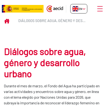
Skip to Main Content
Open
EN-GB
Diálogos sobre agua, género y d
INICIO
DIÁLOGOS SOBRE AGUA, GÉNERO Y DESARROLLO URBANO
Diálogos sobre agua,
género y desarrollo
urbano
Durante el mes de marzo, el Fondo del Agua ha participado en
varias actividades y encuentros sobre agua y género, en línea
con el lema elegido por Naciones Unidas para 2026, que
subraya la importancia de reconocer el liderazgo femenino en