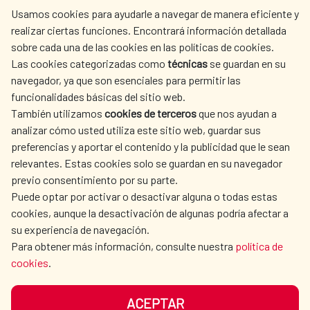
centro.informacion@aecid.es
Usamos cookies para ayudarle a navegar de manera eficiente y
realizar ciertas funciones. Encontrará información detallada
sobre cada una de las cookies en las políticas de cookies.
AECID
WHERE DO WE COOPERATE?
Las cookies categorizadas como
técnicas
se guardan en su
SPANISH HUMANITARIAN
PRESS ROOM
navegador, ya que son esenciales para permitir las
ACTION
funcionalidades básicas del sitio web.
CULTURE AND SCIENCE
LIBRARY
También utilizamos
cookies de terceros
que nos ayudan a
analizar cómo usted utiliza este sitio web, guardar sus
preferencias y aportar el contenido y la publicidad que le sean
relevantes. Estas cookies solo se guardan en su navegador
previo consentimiento por su parte.
Puede optar por activar o desactivar alguna o todas estas
OUR SOCIAL MEDIA
cookies, aunque la desactivación de algunas podría afectar a
su experiencia de navegación.
Para obtener más información, consulte nuestra
política de
cookies
.
ACEPTAR
TERMS OF USE
DATA PROTECTION