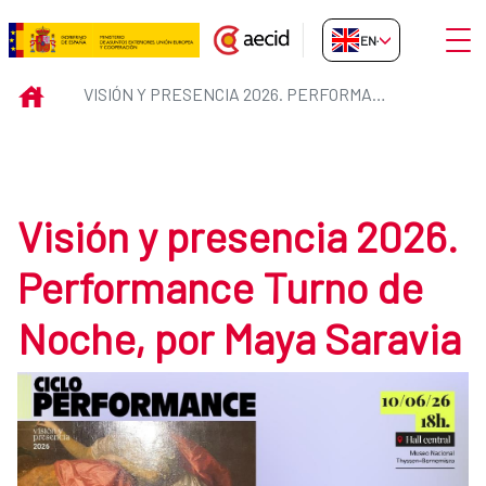
Skip to Main Content
Open
EN-GB
Visión y presencia 2026. Perfor
INICIO
VISIÓN Y PRESENCIA 2026. PERFORMANCE TURNO DE NOCHE, POR MAYA SARAVIA
Visión y presencia 2026.
Performance Turno de
Noche, por Maya Saravia