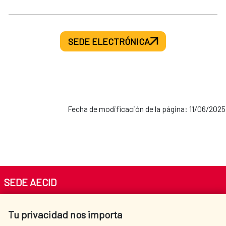
SEDE ELECTRÓNICA
Fecha de modificación de la página: 11/06/2025
SEDE AECID
Av. Reyes Católicos 4 - 28040 Madrid
Tu privacidad nos importa
Tel. +34 900 20 30 54​​​​​​​