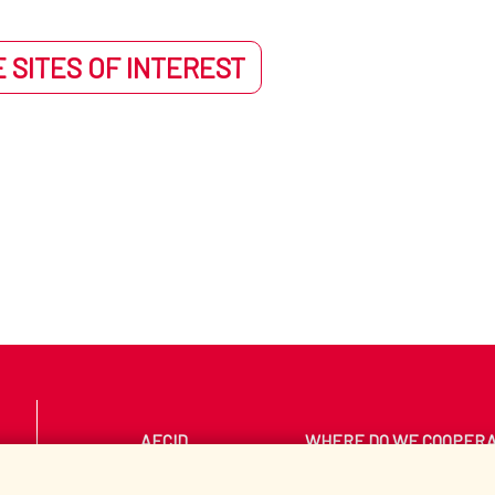
 SITES OF INTEREST
AECID
WHERE DO WE COOPER