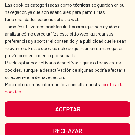
Las cookies categorizadas como
técnicas
se guardan en su
SPANISH HUMANITARIAN
PRESS ROOM
navegador, ya que son esenciales para permitir las
ACTION
funcionalidades básicas del sitio web.
CULTURE AND SCIENCE
LIBRARY
También utilizamos
cookies de terceros
que nos ayudan a
analizar cómo usted utiliza este sitio web, guardar sus
preferencias y aportar el contenido y la publicidad que le sean
relevantes. Estas cookies solo se guardan en su navegador
previo consentimiento por su parte.
Puede optar por activar o desactivar alguna o todas estas
OUR SOCIAL MEDIA
cookies, aunque la desactivación de algunas podría afectar a
su experiencia de navegación.
Para obtener más información, consulte nuestra
política de
cookies
.
ACEPTAR
TERMS OF USE
DATA PROTECTION
COOKIE POLICY
BROWSING GUIDE
RECHAZAR
ACCESSIBILITY
SITEMAP