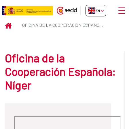
Skip to Main Content
Open
EN-GB
Oficina de la Cooperación Españ
INICIO
OFICINA DE LA COOPERACIÓN ESPAÑOLA: NÍGER
Oficina de la
Cooperación Española:
Níger