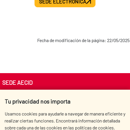
SEDE ELECTRÓNICA
Fecha de modificación de la página: 22/05/2025
SEDE AECID
Av. Reyes Católicos 4 - 28040 Madrid
Tu privacidad nos importa
Tel. +34 900 20 30 54​​​​​​​
centro.informacion@aecid.es
Usamos cookies para ayudarle a navegar de manera eficiente y
realizar ciertas funciones. Encontrará información detallada
sobre cada una de las cookies en las políticas de cookies.
AECID
WHERE DO WE COOPERATE?