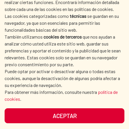
realizar ciertas funciones. Encontrará información detallada
sobre cada una de las cookies en las políticas de cookies.
AECID
WHERE DO WE COOPERATE?
Las cookies categorizadas como
técnicas
se guardan en su
SPANISH HUMANITARIAN
PRESS ROOM
navegador, ya que son esenciales para permitir las
ACTION
funcionalidades básicas del sitio web.
CULTURE AND SCIENCE
LIBRARY
También utilizamos
cookies de terceros
que nos ayudan a
analizar cómo usted utiliza este sitio web, guardar sus
preferencias y aportar el contenido y la publicidad que le sean
relevantes. Estas cookies solo se guardan en su navegador
previo consentimiento por su parte.
Puede optar por activar o desactivar alguna o todas estas
OUR SOCIAL MEDIA
cookies, aunque la desactivación de algunas podría afectar a
su experiencia de navegación.
Para obtener más información, consulte nuestra
política de
cookies
.
ACEPTAR
TERMS OF USE
DATA PROTECTION
COOKIE POLICY
BROWSING GUIDE