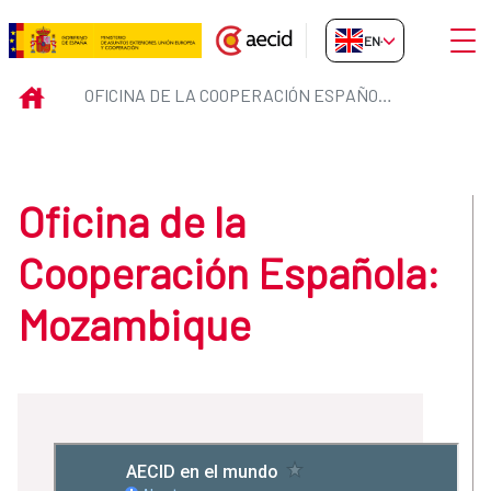
Skip to Main Content
Open
EN-GB
Oficina de la Cooperación Espa
INICIO
OFICINA DE LA COOPERACIÓN ESPAÑOLA: MOZAMBIQUE
Oficina de la
Cooperación Española:
Mozambique