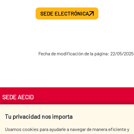
SEDE ELECTRÓNICA
Fecha de modificación de la página: 22/05/2025
SEDE AECID
Av. Reyes Católicos 4 - 28040 Madrid
Tu privacidad nos importa
Tel. +34 900 20 30 54​​​​​​​
centro.informacion@aecid.es
Usamos cookies para ayudarle a navegar de manera eficiente y