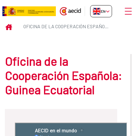
Skip to Main Content
Open
EN-GB
Oficina de la Cooperación Españ
INICIO
OFICINA DE LA COOPERACIÓN ESPAÑOLA: GUINEA ECUATORIAL
Oficina de la
Cooperación Española:
Guinea Ecuatorial