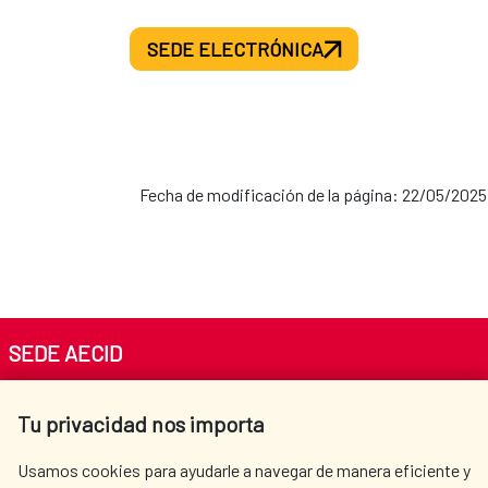
SEDE ELECTRÓNICA
Fecha de modificación de la página: 22/05/2025
SEDE AECID
Av. Reyes Católicos 4 - 28040 Madrid
Tu privacidad nos importa
Tel. +34 900 20 30 54​​​​​​​
centro.informacion@aecid.es
Usamos cookies para ayudarle a navegar de manera eficiente y