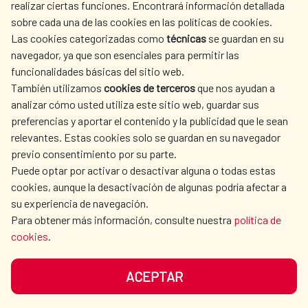
realizar ciertas funciones. Encontrará información detallada
sobre cada una de las cookies en las políticas de cookies.
AECID
WHERE DO WE COOPERATE?
Las cookies categorizadas como
técnicas
se guardan en su
SPANISH HUMANITARIAN
PRESS ROOM
navegador, ya que son esenciales para permitir las
ACTION
funcionalidades básicas del sitio web.
CULTURE AND SCIENCE
LIBRARY
También utilizamos
cookies de terceros
que nos ayudan a
analizar cómo usted utiliza este sitio web, guardar sus
preferencias y aportar el contenido y la publicidad que le sean
relevantes. Estas cookies solo se guardan en su navegador
previo consentimiento por su parte.
Puede optar por activar o desactivar alguna o todas estas
OUR SOCIAL MEDIA
cookies, aunque la desactivación de algunas podría afectar a
su experiencia de navegación.
Para obtener más información, consulte nuestra
política de
cookies
.
ACEPTAR
TERMS OF USE
DATA PROTECTION
COOKIE POLICY
BROWSING GUIDE