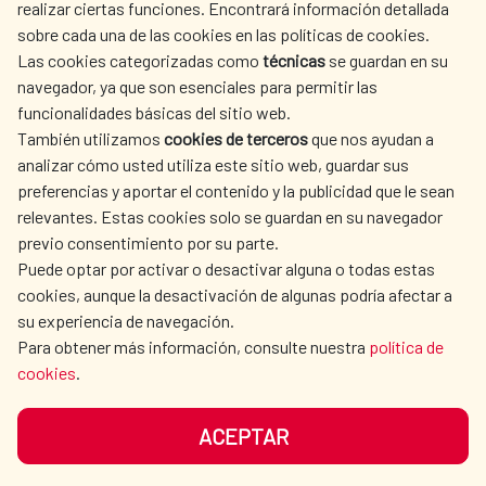
realizar ciertas funciones. Encontrará información detallada
sobre cada una de las cookies en las políticas de cookies.
AECID
WHERE DO WE COOPERATE?
Las cookies categorizadas como
técnicas
se guardan en su
SPANISH HUMANITARIAN
PRESS ROOM
navegador, ya que son esenciales para permitir las
ACTION
funcionalidades básicas del sitio web.
CULTURE AND SCIENCE
LIBRARY
También utilizamos
cookies de terceros
que nos ayudan a
analizar cómo usted utiliza este sitio web, guardar sus
preferencias y aportar el contenido y la publicidad que le sean
relevantes. Estas cookies solo se guardan en su navegador
previo consentimiento por su parte.
Puede optar por activar o desactivar alguna o todas estas
OUR SOCIAL MEDIA
cookies, aunque la desactivación de algunas podría afectar a
su experiencia de navegación.
Para obtener más información, consulte nuestra
política de
cookies
.
ACEPTAR
TERMS OF USE
DATA PROTECTION
COOKIE POLICY
BROWSING GUIDE