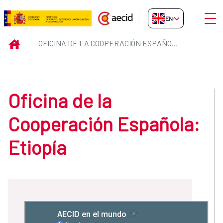
Skip to Main Content
Open
EN-GB
Oficina de la Cooperación Españo
INICIO
OFICINA DE LA COOPERACIÓN ESPAÑOLA: ETIOPÍA
Oficina de la
Cooperación Española:
Etiopía