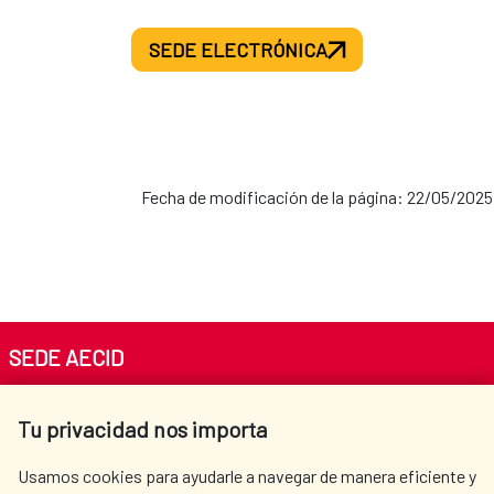
SEDE ELECTRÓNICA
Fecha de modificación de la página: 22/05/2025
SEDE AECID
Av. Reyes Católicos 4 - 28040 Madrid
Tu privacidad nos importa
Tel. +34 900 20 30 54​​​​​​​
centro.informacion@aecid.es
Usamos cookies para ayudarle a navegar de manera eficiente y