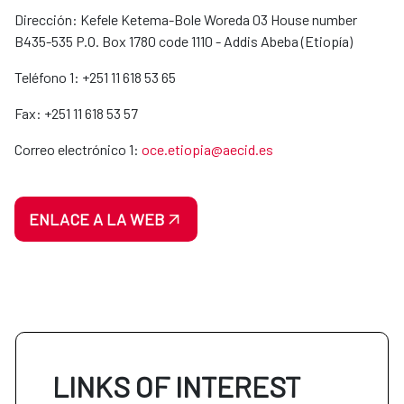
Dirección: Kefele Ketema-Bole Woreda 03 House number
B435-535 P.O. Box 1780 code 1110 - Addis Abeba (Etiopía)
Teléfono 1: +251 11 618 53 65
Fax: +251 11 618 53 57
Correo electrónico 1:
oce.etiopia@aecid.es
ENLACE A LA WEB
LINKS OF INTEREST