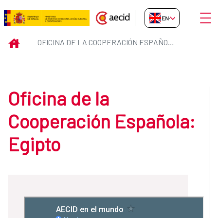
Skip to Main Content
Open
EN-GB
Oficina de la Cooperación Españ
INICIO
OFICINA DE LA COOPERACIÓN ESPAÑOLA: EGIPTO
Oficina de la
Cooperación Española:
Egipto