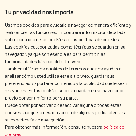
Av. Reyes Católicos 4 - 28040 Madrid
Tu privacidad nos importa
Tel. +34 900 20 30 54​​​​​​​
centro.informacion@aecid.es
Usamos cookies para ayudarle a navegar de manera eficiente y
realizar ciertas funciones. Encontrará información detallada
sobre cada una de las cookies en las políticas de cookies.
AECID
WHERE DO WE COOPERATE?
Las cookies categorizadas como
técnicas
se guardan en su
SPANISH HUMANITARIAN
PRESS ROOM
navegador, ya que son esenciales para permitir las
ACTION
funcionalidades básicas del sitio web.
CULTURE AND SCIENCE
LIBRARY
También utilizamos
cookies de terceros
que nos ayudan a
analizar cómo usted utiliza este sitio web, guardar sus
preferencias y aportar el contenido y la publicidad que le sean
relevantes. Estas cookies solo se guardan en su navegador
previo consentimiento por su parte.
Puede optar por activar o desactivar alguna o todas estas
OUR SOCIAL MEDIA
cookies, aunque la desactivación de algunas podría afectar a
su experiencia de navegación.
Para obtener más información, consulte nuestra
política de
cookies
.