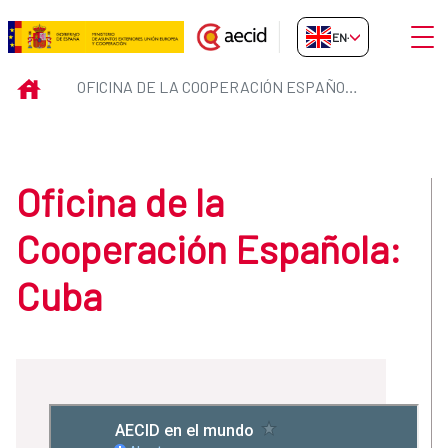
Skip to Main Content
Open
EN-GB
Oficina de la Cooperación Españ
INICIO
OFICINA DE LA COOPERACIÓN ESPAÑOLA: CUBA
Oficina de la
Cooperación Española:
Cuba