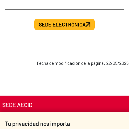
SEDE ELECTRÓNICA
Fecha de modificación de la página: 22/05/2025
SEDE AECID
Av. Reyes Católicos 4 - 28040 Madrid
Tu privacidad nos importa
Tel. +34 900 20 30 54​​​​​​​