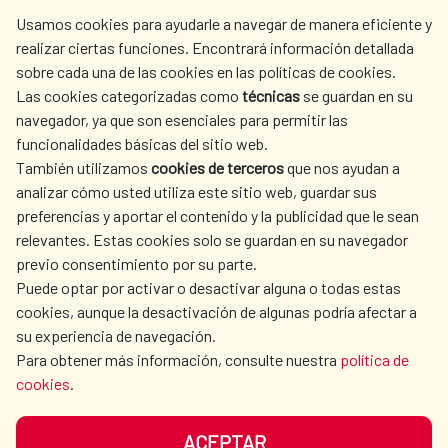
centro.informacion@aecid.es
Usamos cookies para ayudarle a navegar de manera eficiente y
realizar ciertas funciones. Encontrará información detallada
sobre cada una de las cookies en las políticas de cookies.
AECID
WHERE DO WE COOPERATE?
Las cookies categorizadas como
técnicas
se guardan en su
SPANISH HUMANITARIAN
PRESS ROOM
navegador, ya que son esenciales para permitir las
ACTION
funcionalidades básicas del sitio web.
CULTURE AND SCIENCE
LIBRARY
También utilizamos
cookies de terceros
que nos ayudan a
analizar cómo usted utiliza este sitio web, guardar sus
preferencias y aportar el contenido y la publicidad que le sean
relevantes. Estas cookies solo se guardan en su navegador
previo consentimiento por su parte.
Puede optar por activar o desactivar alguna o todas estas
OUR SOCIAL MEDIA
cookies, aunque la desactivación de algunas podría afectar a
su experiencia de navegación.
Para obtener más información, consulte nuestra
política de
cookies
.
ACEPTAR