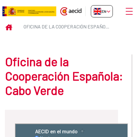
Skip to Main Content
Open
EN-GB
Oficina de la Cooperación Españ
INICIO
OFICINA DE LA COOPERACIÓN ESPAÑOLA: CABO VERDE
Oficina de la
Cooperación Española:
Cabo Verde