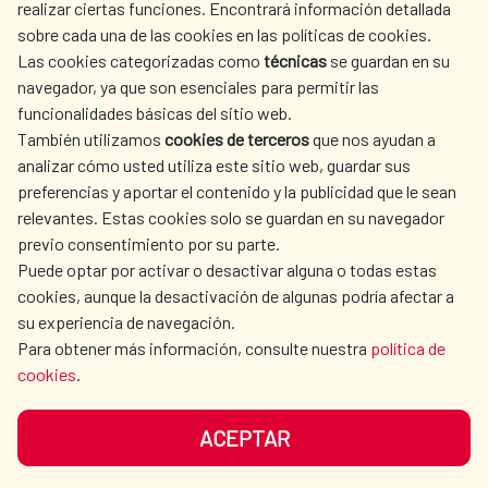
realizar ciertas funciones. Encontrará información detallada
sobre cada una de las cookies en las políticas de cookies.
AECID
WHERE DO WE COOPERATE?
Las cookies categorizadas como
técnicas
se guardan en su
SPANISH HUMANITARIAN
PRESS ROOM
navegador, ya que son esenciales para permitir las
ACTION
funcionalidades básicas del sitio web.
CULTURE AND SCIENCE
LIBRARY
También utilizamos
cookies de terceros
que nos ayudan a
analizar cómo usted utiliza este sitio web, guardar sus
preferencias y aportar el contenido y la publicidad que le sean
relevantes. Estas cookies solo se guardan en su navegador
previo consentimiento por su parte.
Puede optar por activar o desactivar alguna o todas estas
OUR SOCIAL MEDIA
cookies, aunque la desactivación de algunas podría afectar a
su experiencia de navegación.
Para obtener más información, consulte nuestra
política de
cookies
.
ACEPTAR
TERMS OF USE
DATA PROTECTION
COOKIE POLICY
BROWSING GUIDE