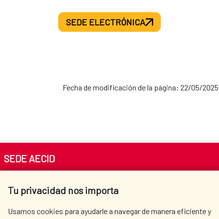
SEDE ELECTRÓNICA
Fecha de modificación de la página: 22/05/2025
SEDE AECID
Av. Reyes Católicos 4 - 28040 Madrid
Tu privacidad nos importa
Tel. +34 900 20 30 54​​​​​​​
centro.informacion@aecid.es
Usamos cookies para ayudarle a navegar de manera eficiente y