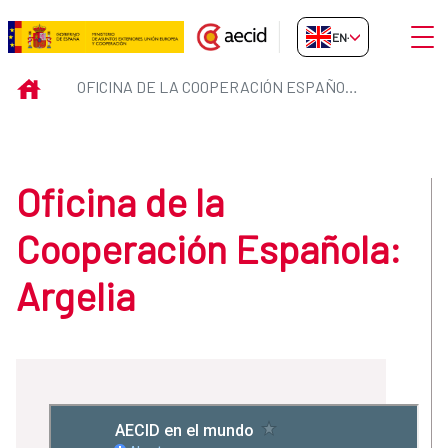
Skip to Main Content
Open
EN-GB
Oficina de la Cooperación Españo
INICIO
OFICINA DE LA COOPERACIÓN ESPAÑOLA: ARGELIA
Oficina de la
Cooperación Española:
Argelia