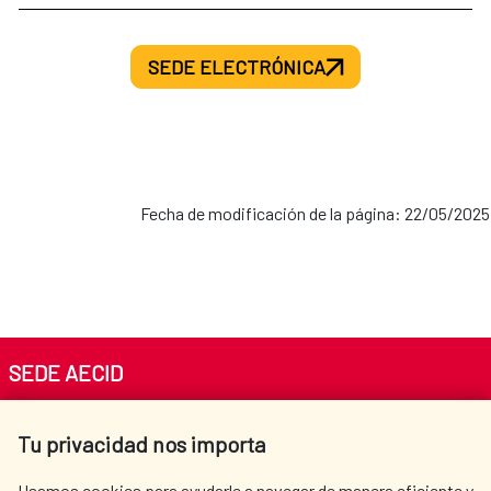
SEDE ELECTRÓNICA
Fecha de modificación de la página: 22/05/2025
SEDE AECID
Av. Reyes Católicos 4 - 28040 Madrid
Tu privacidad nos importa
Tel. +34 900 20 30 54​​​​​​​
centro.informacion@aecid.es
Usamos cookies para ayudarle a navegar de manera eficiente y