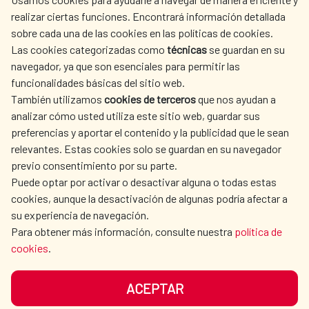
realizar ciertas funciones. Encontrará información detallada
sobre cada una de las cookies en las políticas de cookies.
AECID
WHERE DO WE COOPERATE?
Las cookies categorizadas como
técnicas
se guardan en su
SPANISH HUMANITARIAN
PRESS ROOM
navegador, ya que son esenciales para permitir las
ACTION
funcionalidades básicas del sitio web.
CULTURE AND SCIENCE
LIBRARY
También utilizamos
cookies de terceros
que nos ayudan a
analizar cómo usted utiliza este sitio web, guardar sus
preferencias y aportar el contenido y la publicidad que le sean
relevantes. Estas cookies solo se guardan en su navegador
previo consentimiento por su parte.
Puede optar por activar o desactivar alguna o todas estas
OUR SOCIAL MEDIA
cookies, aunque la desactivación de algunas podría afectar a
su experiencia de navegación.
Para obtener más información, consulte nuestra
política de
cookies
.
ACEPTAR
TERMS OF USE
DATA PROTECTION