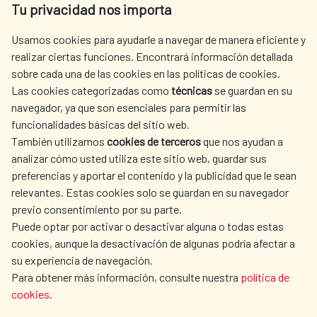
Tu privacidad nos importa
Tel. +34 900 20 30 54​​​​​​​
centro.informacion@aecid.es
Usamos cookies para ayudarle a navegar de manera eficiente y
realizar ciertas funciones. Encontrará información detallada
sobre cada una de las cookies en las políticas de cookies.
AECID
WHERE DO WE COOPERATE?
Las cookies categorizadas como
técnicas
se guardan en su
SPANISH HUMANITARIAN
PRESS ROOM
navegador, ya que son esenciales para permitir las
ACTION
funcionalidades básicas del sitio web.
CULTURE AND SCIENCE
LIBRARY
También utilizamos
cookies de terceros
que nos ayudan a
analizar cómo usted utiliza este sitio web, guardar sus
preferencias y aportar el contenido y la publicidad que le sean
relevantes. Estas cookies solo se guardan en su navegador
previo consentimiento por su parte.
Puede optar por activar o desactivar alguna o todas estas
OUR SOCIAL MEDIA
cookies, aunque la desactivación de algunas podría afectar a
su experiencia de navegación.
Para obtener más información, consulte nuestra
política de
cookies
.