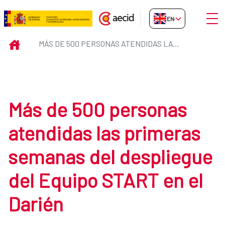
Skip to Main Content
Open
EN-GB
Más de 500 personas atendidas l
INICIO
MÁS DE 500 PERSONAS ATENDIDAS LAS PRIMERAS SEMANAS DEL DESPLIEGUE DEL EQUIPO START EN EL DARIÉN
Más de 500 personas
atendidas las primeras
semanas del despliegue
del Equipo START en el
Darién