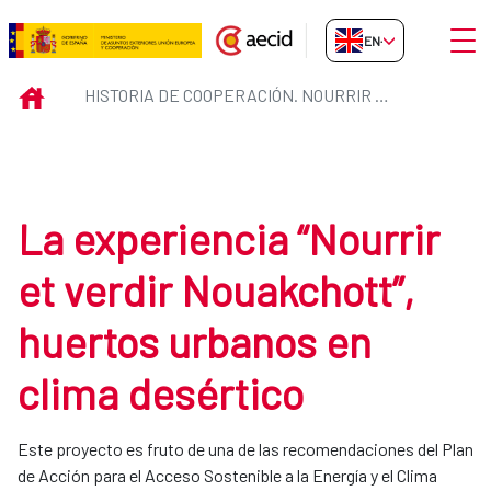
Skip to Main Content
Open
EN-GB
Historia de Cooperación. Nourrir
INICIO
HISTORIA DE COOPERACIÓN. NOURRIR ET VERDIR NOUAKCHOTT, HUERTOS URBANOS EN CLIMA DESÉRTICO
La experiencia “Nourrir
et verdir Nouakchott”,
huertos urbanos en
clima desértico
Este proyecto es fruto de una de las recomendaciones del Plan
de Acción para el Acceso Sostenible a la Energía y el Clima