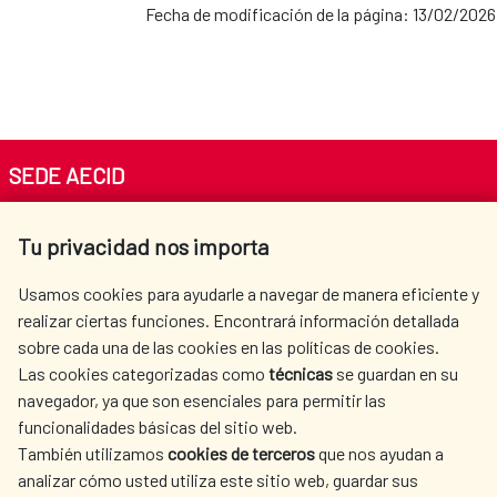
Fecha de modificación de la página: 13/02/2026
SEDE AECID
Av. Reyes Católicos 4 - 28040 Madrid
Tu privacidad nos importa
Tel. +34 900 20 30 54​​​​​​​
centro.informacion@aecid.es
Usamos cookies para ayudarle a navegar de manera eficiente y
realizar ciertas funciones. Encontrará información detallada
sobre cada una de las cookies en las políticas de cookies.
AECID
WHERE DO WE COOPERATE?
Las cookies categorizadas como
técnicas
se guardan en su
SPANISH HUMANITARIAN
PRESS ROOM
navegador, ya que son esenciales para permitir las
ACTION
funcionalidades básicas del sitio web.
También utilizamos
cookies de terceros
que nos ayudan a
CULTURE AND SCIENCE
LIBRARY
analizar cómo usted utiliza este sitio web, guardar sus