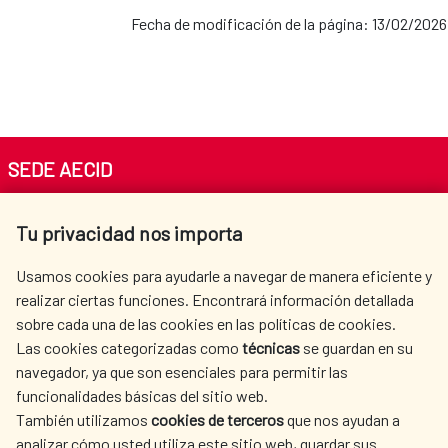
Fecha de modificación de la página: 13/02/2026
SEDE AECID
Av. Reyes Católicos 4 - 28040 Madrid
Tu privacidad nos importa
Tel. +34 900 20 30 54​​​​​​​
centro.informacion@aecid.es
Usamos cookies para ayudarle a navegar de manera eficiente y
realizar ciertas funciones. Encontrará información detallada
sobre cada una de las cookies en las políticas de cookies.
AECID
WHERE DO WE COOPERATE?
Las cookies categorizadas como
técnicas
se guardan en su
SPANISH HUMANITARIAN
PRESS ROOM
navegador, ya que son esenciales para permitir las
ACTION
funcionalidades básicas del sitio web.
CULTURE AND SCIENCE
LIBRARY
También utilizamos
cookies de terceros
que nos ayudan a
analizar cómo usted utiliza este sitio web, guardar sus