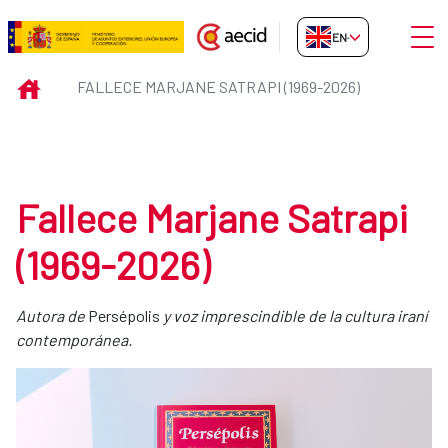
Skip to Main Content
Open
EN-GB
Fallece Marjane Satrapi (1969-20
INICIO
FALLECE MARJANE SATRAPI (1969-2026)
Fallece Marjane Satrapi
(1969-2026)
Autora de
Persépolis
y voz imprescindible de la cultura iraní
contemporánea.