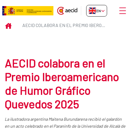
Skip to Main Content
Open
EN-GB
AECID colabora en el Premio Ib
INICIO
AECID COLABORA EN EL PREMIO IBEROAMERICANO DE HUMOR GRÁFICO QUEVEDOS 2025
AECID colabora en el
Premio Iberoamericano
de Humor Gráfico
Quevedos 2025
La ilustradora argentina Maitena Burundarena recibió el galardón
en un acto celebrado en el Paraninfo de la Universidad de Alcalá de