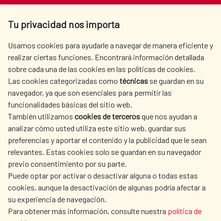
Av. Reyes Católicos 4 - 28040 Madrid
Tu privacidad nos importa
Tel. +34 900 20 30 54​​​​​​​
centro.informacion@aecid.es
Usamos cookies para ayudarle a navegar de manera eficiente y
realizar ciertas funciones. Encontrará información detallada
sobre cada una de las cookies en las políticas de cookies.
AECID
WHERE DO WE COOPERATE?
Las cookies categorizadas como
técnicas
se guardan en su
SPANISH HUMANITARIAN
PRESS ROOM
navegador, ya que son esenciales para permitir las
ACTION
funcionalidades básicas del sitio web.
CULTURE AND SCIENCE
LIBRARY
También utilizamos
cookies de terceros
que nos ayudan a
analizar cómo usted utiliza este sitio web, guardar sus
preferencias y aportar el contenido y la publicidad que le sean
relevantes. Estas cookies solo se guardan en su navegador
previo consentimiento por su parte.
Puede optar por activar o desactivar alguna o todas estas
OUR SOCIAL MEDIA
cookies, aunque la desactivación de algunas podría afectar a
su experiencia de navegación.
Para obtener más información, consulte nuestra
política de