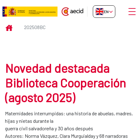
Skip to Main Content
Open
EN-GB
202508bc
INICIO
202508BC
Novedad destacada
Biblioteca Cooperación
(agosto 2025)
Maternidades interrumpidas: una historia de abuelas, madres,
hijas y nietas durante la
guerra civil salvadoreña y 30 años después
Autores: Norma Vázquez, Clara Murguialday y 68 narradoras