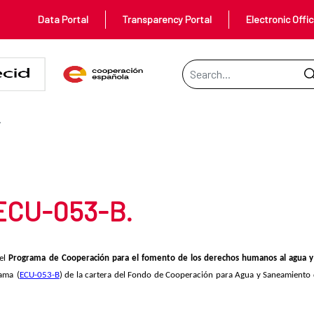
Data Portal
Transparency Portal
Electronic Offi
Search Bar
Consultoria
NSULTORIA
 ECU-053-B.
del
Programa de Cooperación para el fomento de los derechos humanos al agua y
rama
(
ECU-053-B
) de la cartera del Fondo de Cooperación para Agua y Saneamiento