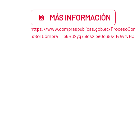
MÁS INFORMACIÓN
https://www.compraspublicas.gob.ec/ProcesoCon
idSoliCompra=_l36RJ2yq75IcsXlbeOcuGs4FJwfv