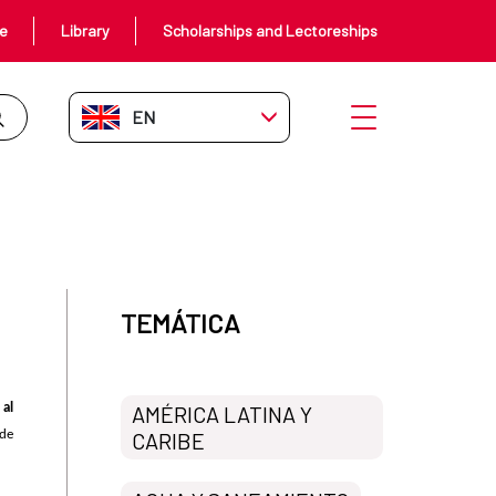
ce
Library
Scholarships and Lectoreships
EN-GB
Open menu
TEMÁTICA
 al
AMÉRICA LATINA Y
 de
CARIBE