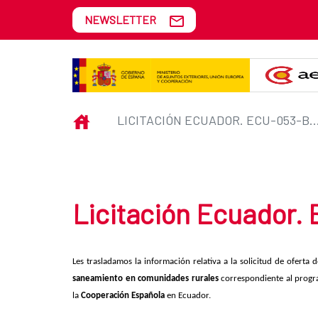
Skip to Main Content
NEWSLETTER
Licitación Ecuador. ECU-053-B_
INICIO
LICITACIÓN ECUADOR. ECU-053-B_CO
Licitación Ecuador.
Les trasladamos la información relativa a la solicitud de oferta 
saneamiento en comunidades rurales
correspondiente al prog
la
Cooperación Española
en Ecuador.