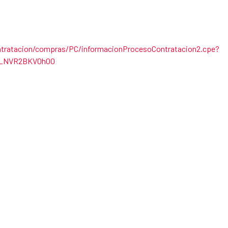
tratacion/compras/PC/informacionProcesoContratacion2.cpe?
HC_NVR2BKV0hO0