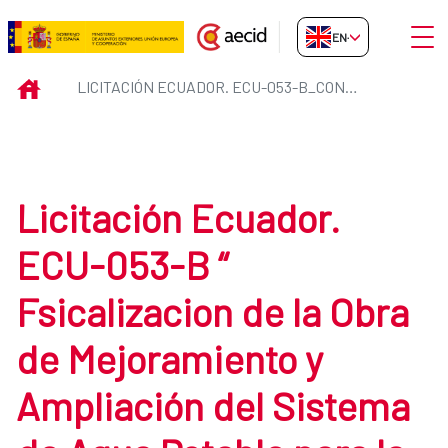
Skip to Main Content
Open
EN-GB
Licitación Ecuador. ECU-053-B_
INICIO
LICITACIÓN ECUADOR. ECU-053-B_CONSULTORIA
Licitación Ecuador.
ECU-053-B “
Fsicalizacion de la Obra
de Mejoramiento y
Ampliación del Sistema