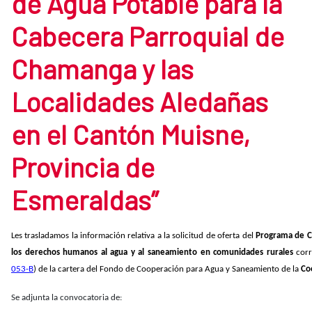
de Agua Potable para la
Cabecera Parroquial de
Chamanga y las
Localidades Aledañas
en el Cantón Muisne,
Provincia de
Esmeraldas”
Les trasladamos la información relativa a la solicitud de oferta del
Programa de C
los derechos humanos al agua y al saneamiento en comunidades rurales
cor
053-B
) de la cartera del Fondo de Cooperación para Agua y Saneamiento de la
Co
Se adjunta la convocatoria de: