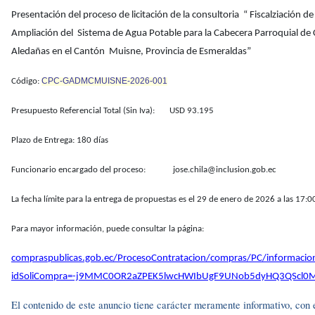
Presentación del proceso de licitación de la consultoria “ Fiscalziación 
Ampliación del Sistema de Agua Potable para la Cabecera Parroquial de
Aledañas en el Cantón Muisne, Provincia de Esmeraldas”
CPC-GADMCMUISNE-2026-001
Código:
Presupuesto Referencial Total (Sin Iva): USD 93.195
Plazo de Entrega: 180 días
Funcionario encargado del proceso: jose.chila@inclusion.gob.ec
La fecha límite para la entrega de propuestas es el 29 de enero de 2026 a las 17:0
Para mayor información, puede consultar la página:
compraspublicas.gob.ec/ProcesoContratacion/compras/PC/informacio
idSoliCompra=-j9MMC0OR2aZPEK5lwcHWIbUgF9UNob5dyHQ3QScl0
El contenido de este anuncio tiene carácter meramente informativo, con el 