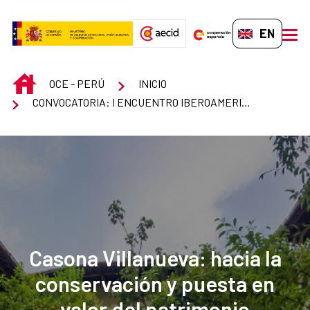
Skip to Main Content
EN-GB
men
INICIO
OCE - PERÚ
INICIO
CONVOCATORIA: I ENCUENTRO IBEROAMERICANO SOBRE LA CONVENCIÓN INTERNACIONAL PARA LOS DERECHOS DE LAS PERSONAS MAYORES DE NACIONES UNIDAS
Casona Villanueva: hacia la
conservación y puesta en
valor del patrimonio