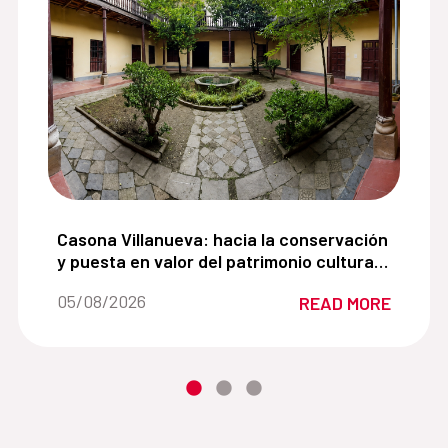
para impulsar la recuperación del espacio público en 
Casona Villanueva: hacia la conservación y puest
Casona Villanueva: hacia la conservación
y puesta en valor del patrimonio cultural
del centro histórico de Cajamarca
Date of the news::
05/08/2026
READ MORE