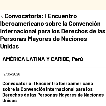
Convocatoria: I Encuentro
Iberoamericano sobre la Convención
Internacional para los Derechos de las
Personas Mayores de Naciones
Unidas
Ad section:
AMÉRICA LATINA Y CARIBE, Perú
Date of publication of the news item
19/05/2026
Title of the announcement:
Convocatoria: I Encuentro Iberoamericano
sobre la Convención Internacional para los
Derechos de las Personas Mayores de Naciones
Unidas