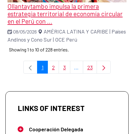
Ollantaytambo impulsa la primera
estrategia territorial de economía circular
en el Perú con ...
AMÉRICA LATINA Y CARIBE
|
Países
08/05/2026
Andinos y Cono Sur
|
OCE Perú
Showing 1 to 10 of 228 entries.
1
2
3
...
23
Page
Page
Page
Intermediate Pages Use T
Page
LINKS OF INTEREST
Cooperación Delegada