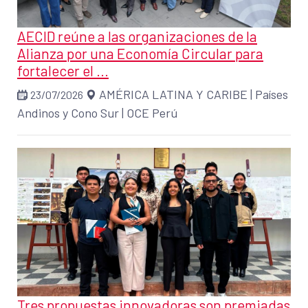
AECID reúne a las organizaciones de la
Alianza por una Economía Circular para
fortalecer el ...
AMÉRICA LATINA Y CARIBE
|
Países
23/07/2026
Andinos y Cono Sur
|
OCE Perú
Tres propuestas innovadoras son premiadas