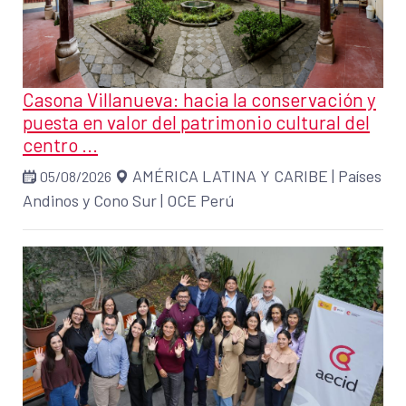
Casona Villanueva: hacia la conservación y
puesta en valor del patrimonio cultural del
centro ...
AMÉRICA LATINA Y CARIBE
|
Países
05/08/2026
Andinos y Cono Sur
|
OCE Perú