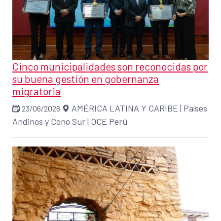
Cinco municipalidades son reconocidas por
su buena gestión en gobernanza
migratoria
AMÉRICA LATINA Y CARIBE
|
Países
23/06/2026
Andinos y Cono Sur
|
OCE Perú