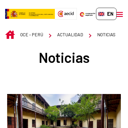
Skip to Main Content
EN-GB
men
INICIO
OCE - PERÚ
ACTUALIDAD
NOTICIAS
Noticias