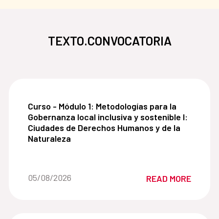
TEXTO.CONVOCATORIA
Curso - Módulo 1: Metodologías para la Gobernanz
Curso - Módulo 1: Metodologías para la
Gobernanza local inclusiva y sostenible I:
Ciudades de Derechos Humanos y de la
Naturaleza
Date of the news::
05/08/2026
READ MORE