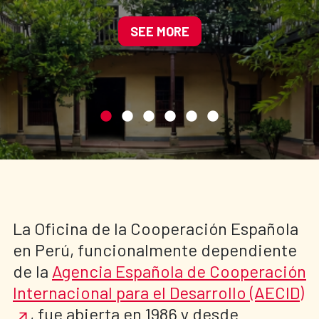
cultural del centro
histórico de Cajamarca
SEE MORE
La Oficina de la Cooperación Española
en Perú, funcionalmente dependiente
de la
Agencia Española de Cooperación
Internacional para el Desarrollo (AECID)
, fue abierta en 1986 y desde