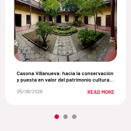
para impulsar la recuperación del espacio público en 
Casona Villanueva: hacia la conservación y puest
Casona Villanueva: hacia la conservación
y puesta en valor del patrimonio cultural
del centro histórico de Cajamarca
Date of the news::
05/08/2026
READ MORE