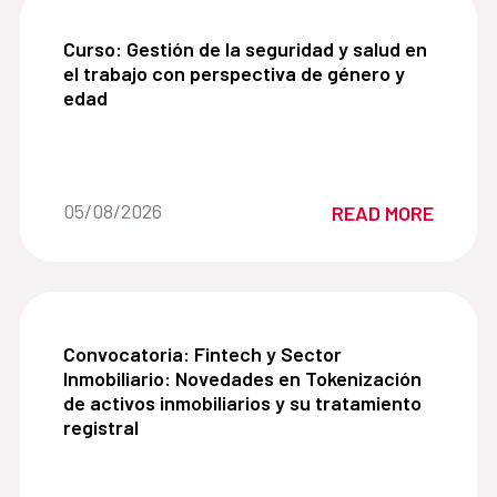
Curso: Gestión de la seguridad y salud en el tra
Curso: Gestión de la seguridad y salud en
el trabajo con perspectiva de género y
edad
Date of the news::
05/08/2026
READ MORE
Convocatoria: Fintech y Sector Inmobiliario: Nove
Convocatoria: Fintech y Sector
Inmobiliario: Novedades en Tokenización
de activos inmobiliarios y su tratamiento
registral