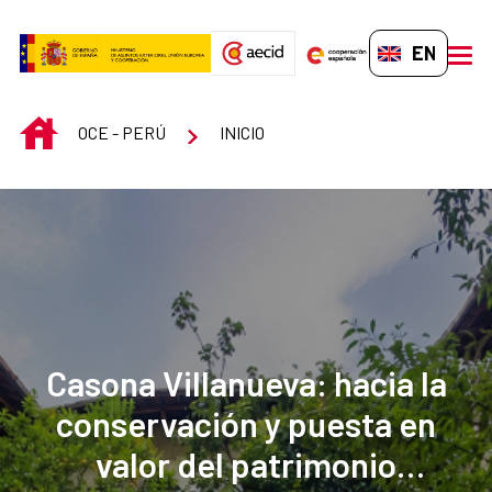
Skip to Main Content
EN-GB
men
INICIO
OCE - PERÚ
INICIO
Casona Villanueva: hacia la
conservación y puesta en
valor del patrimonio